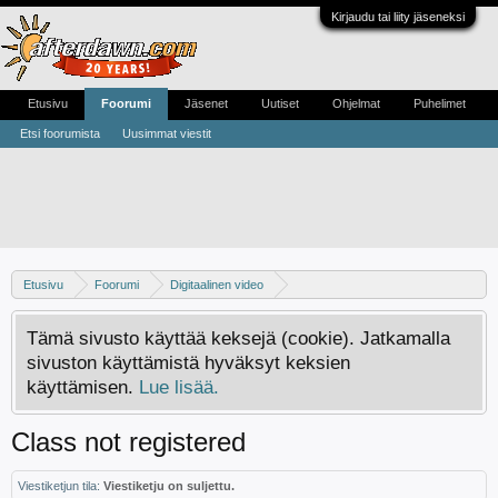
Kirjaudu tai liity jäseneksi
Etusivu
Foorumi
Jäsenet
Uutiset
Ohjelmat
Puhelimet
Etsi foorumista
Uusimmat viestit
Etusivu
Foorumi
Digitaalinen video
Digivideo-ongelmat ja -keskustelu
Tämä sivusto käyttää keksejä (cookie). Jatkamalla
sivuston käyttämistä hyväksyt keksien
käyttämisen.
Lue lisää.
Class not registered
Viestiketjun tila:
Viestiketju on suljettu.