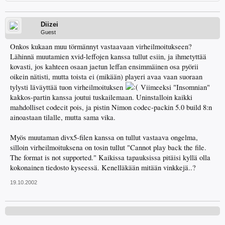
Diizei
Guest
Onkos kukaan muu törmännyt vastaavaan virheilmoitukseen?
Lähinnä muutamien xvid-leffojen kanssa tullut esiin, ja ihmetyttää
kovasti, jos kahteen osaan jaetun leffan ensimmäinen osa pyörii
oikein nätisti, mutta toista ei (mikään) playeri avaa vaan suoraan
tylysti läväyttää tuon virheilmoituksen
Viimeeksi "Insomnian"
kakkos-partin kanssa joutui tuskailemaan. Uninstalloin kaikki
mahdolliset codecit pois, ja pistin Nimon codec-packin 5.0 build 8:n
ainoastaan tilalle, mutta sama vika.
Myös muutaman divx5-filen kanssa on tullut vastaava ongelma,
silloin virheilmoituksena on tosin tullut "Cannot play back the file.
The format is not supported." Kaikissa tapauksissa pitäisi kyllä olla
kokonainen tiedosto kyseessä. Kenelläkään mitään vinkkejä..?
19.10.2002