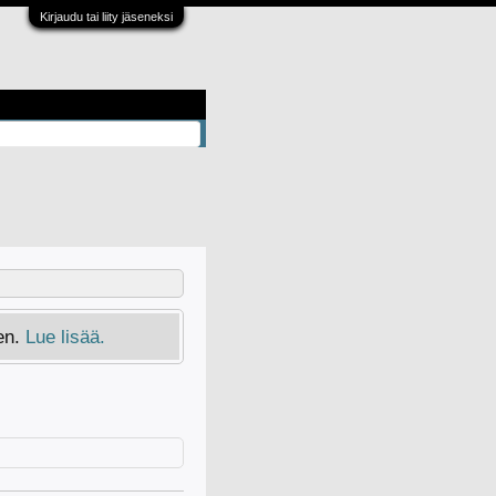
Kirjaudu tai liity jäseneksi
en.
Lue lisää.