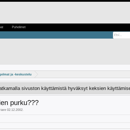
mat
Puhelimet
elmat ja -keskustelu
Jatkamalla sivuston käyttämistä hyväksyt keksien käyttämis
vien purku???
i
tare
02.12.2002
.