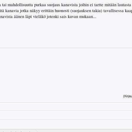
tai mahdollisuutta purkaa suojaus kanavista joihin ei tartte mitään lautas
niitä kanavia jotka näkyy erittäin huonosti (suojauksen takia) tavallisessa k
kanavista äänen läpi vieläkö jotenki sais kuvan mukaan...
(Kirja