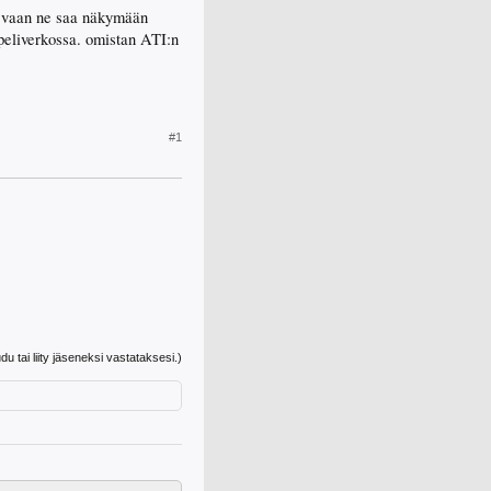
ta vaan ne saa näkymään
aapeliverkossa. omistan ATI:n
#1
udu tai liity jäseneksi vastataksesi.)