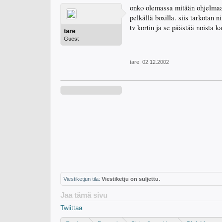
onko olemassa mitään ohjelmaa 
pelkällä boxilla. siis tarkotan 
tv kortin ja se päästää noista 
tare
Guest
tare
,
02.12.2002
Viestiketjun tila:
Viestiketju on suljettu.
Jaa tämä sivu
Twiittaa