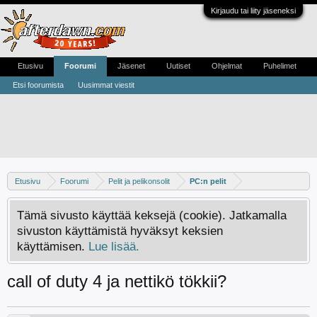
Kirjaudu tai liity jäseneksi
Etusivu
Foorumi
Jäsenet
Uutiset
Ohjelmat
Puhelimet
Etsi foorumista
Uusimmat viestit
Etusivu
Foorumi
Pelit ja pelikonsolit
PC:n pelit
Tämä sivusto käyttää keksejä (cookie). Jatkamalla
sivuston käyttämistä hyväksyt keksien
käyttämisen.
Lue lisää.
call of duty 4 ja nettikö tökkii?