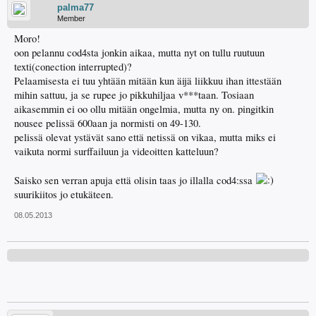
palma77
Member
Moro!
oon pelannu cod4sta jonkin aikaa, mutta nyt on tullu ruutuun
texti(conection interrupted)?
Pelaamisesta ei tuu yhtään mitään kun äijä liikkuu ihan ittestään
mihin sattuu, ja se rupee jo pikkuhiljaa v***taan. Tosiaan
aikasemmin ei oo ollu mitään ongelmia, mutta ny on. pingitkin
nousee pelissä 600aan ja normisti on 49-130.
pelissä olevat ystävät sano että netissä on vikaa, mutta miks ei
vaikuta normi surffailuun ja videoitten katteluun?
Saisko sen verran apuja että olisin taas jo illalla cod4:ssa
suurikiitos jo etukäteen.
08.05.2013