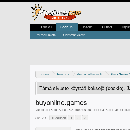
Etusivu
Foorumi
Jäsenet
Uutiset
Ohjel
Etsi foorumista
Uusimmat viestit
Etusivu
Foorumi
Pelit ja pelikonsolit
Xbox Series 
Tämä sivusto käyttää keksejä (cookie). 
buyonline.games
Viestiketju
Xbox Series X/S -keskustelu
-osiossa. Ketjun avasi
djjari
Sivu 3 / 3
< Edellinen
1
2
3
Nyt vähän paremmalla testauksel