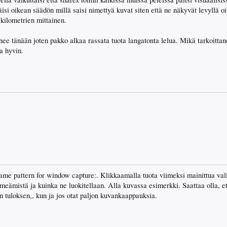
äisi oikean säädön millä saisi nimettyä kuvat siten että ne näkyvät levyllä o
 kilometrien mittainen.
ee tänään joten pakko alkaa rassata tuota langatonta lelua. Mikä tarkoittan
a hyvin.
Name pattern for window capture:. Klikkaamalla tuota viimeksi mainittua val
eämistä ja kuinka ne luokitellaan. Alla kuvassa esimerkki. Saattaa olla, e
n tuloksen,, kun ja jos otat paljon kuvankaappauksia.