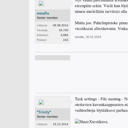
eteenpäin sekin. Vielä kun löyt
nimen mielellään tarvitsisi olla
wwallu
Senior member
Mutta joo. Puhelinpistoke pimen
Liittynyt:
06.08.2014
viestikseni afterdawniin. Voika
Viestejä:
16,740
Kiitokset:
3,884
wwallu
,
30.01.2024
Pisteet:
243
Task settings - File naming - 
otettavien kuvankaappausten nim
vaihtoehtoja löytääksesi parhaa
*Trinity*
Senior member
Liittynyt:
15.12.2014