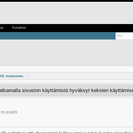
mat
Puhelimet
X/S -keskustelu
Jatkamalla sivuston käyttämistä hyväksyt keksien käyttämis
25.10.2023
.
la vaikuttaisi että sharex toimii kaikissa muissa peleissä paitsi visuaalisis