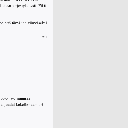
ikeassa järjestyksessä. Eikä
ee että tämä jää viimeiseksi
#41
ikkoa, voi muuttaa
ttä joudut kokeilemaan eri