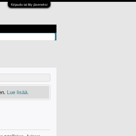
Kirjaudu tai liity jäseneksi
en.
Lue lisää.
sa novelleissa. Asiassa