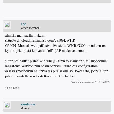
Ysf
Active member
ainakin manuaalin mukaan
(http://cdn.cloudfiles.mosso.com/c85091/WHR-
G300N_Manual_web.pdf, sivu 19) siellä WHR-G300n:n takana on
kytkin, joka pitää kai vetää "off" (AP-mode) asentoon..
sitten jos haluat pistää win whr-g300n:n toistamaan sitä "modeemin"
langatonta verkkoa niin sekin onnistuu. wireless configuration -
osassa (modeemin hallinnassa) pitäisi olla WDS-osasto, jonne sitten
pitää määritellä sen toistettavan verkon tiedot.
Viimeksi muokattu:
18.12.2012
17.12.2012
sambuca
Member