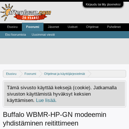
Kirjaudu tai liity jäseneksi
Etusivu
Foorumi
Jäsenet
Uutiset
Ohjelmat
Puhelimet
Etsi foorumista
Uusimmat viestit
Etusivu
Foorumi
Ohjelmat ja käyttöjärjestelmät
WLAN ja lähiverkot
Tämä sivusto käyttää keksejä (cookie). Jatkamalla
sivuston käyttämistä hyväksyt keksien
käyttämisen.
Lue lisää.
Buffalo WBMR-HP-GN modeemin
yhdistäminen reitittimeen