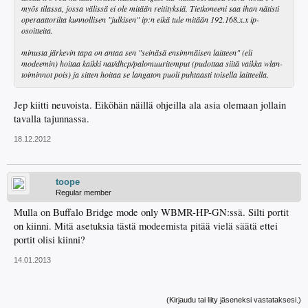
myös tilassa, jossa välissä ei ole mitään reitityksiä. Tietkoneeni saa ihan nätisti
operaattorilta kunnollisen "julkisen" ip:n eikä tule mitään 192.168.x.x ip-
osoitteita.
minusta järkevin tapa on antaa sen "seinäsä ensimmäisen laitteen" (eli
modeemin) hoitaa kaikki nat/dhcp/palomuuritemput (pudottaa siitä vaikka wlan-
toiminnot pois) ja sitten hoitaa se langaton puoli puhtaasti toisella laitteella.
Jep kiitti neuvoista. Eiköhän näillä ohjeilla ala asia olemaan jollain
tavalla tajunnassa.
18.12.2012
toope
Regular member
Mulla on Buffalo Bridge mode only WBMR-HP-GN:ssä. Silti portit
on kiinni. Mitä asetuksia tästä modeemista pitää vielä säätä ettei
portit olisi kiinni?
14.01.2013
(Kirjaudu tai liity jäseneksi vastataksesi.)