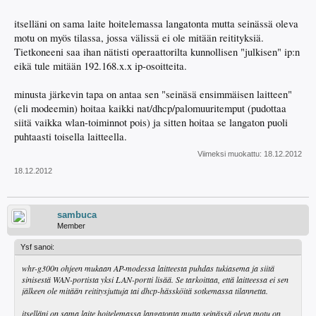
itselläni on sama laite hoitelemassa langatonta mutta seinässä oleva
motu on myös tilassa, jossa välissä ei ole mitään reitityksiä.
Tietkoneeni saa ihan nätisti operaattorilta kunnollisen "julkisen" ip:n
eikä tule mitään 192.168.x.x ip-osoitteita.
minusta järkevin tapa on antaa sen "seinäsä ensimmäisen laitteen"
(eli modeemin) hoitaa kaikki nat/dhcp/palomuuritemput (pudottaa
siitä vaikka wlan-toiminnot pois) ja sitten hoitaa se langaton puoli
puhtaasti toisella laitteella.
Viimeksi muokattu:
18.12.2012
18.12.2012
sambuca
Member
Ysf sanoi:
whr-g300n ohjeen mukaan AP-modessa laitteesta puhdas tukiasema ja siitä
sinisestä WAN-portista yksi LAN-portti lisää. Se tarkoittaa, että laitteessa ei sen
jälkeen ole mitään reititysjuttuja tai dhcp-hässköitä sotkemassa tilannetta.
itselläni on sama laite hoitelemassa langatonta mutta seinässä oleva motu on