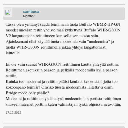
sambuca
Member
Tässä olen yrittänyt saada toimimaan tuota Buffalo WBMR-HP-GN
moodeemi/wlan reitin yhdistelmää kytkettynä Buffalo WHR-G300N
V2 langattomaan reitittimeen kun sellaisen tuossa sain.
Ajatuksenani olisi käyttää tuota modeemia vain "modeemina" ja
tuolla WHR-G300N reitittimellä jakaa yhteys langattomasti
laitteille.
En ole vain saanut WHR-G300N reitittimen kautta yhteyttä nettiin.
Reitittimen asetuksiin pääsen ja pelkällä modeemilla kyllä pääsen
nettiin.
Kuinka tuo modeemi ja reititin pitäisi konfata keskenään, jotta tuo
kokoonpano toimisi? Olisiko tuosta modeemista laitettava esim.
Bridge mode only päälle?
Modeemi ja reititin on yhdistetynä modeemin lan portista reitittimen
siniseen internet porttiin kuten valmistajan tynkä ohjeissa neuvottiin.
17.12.2012