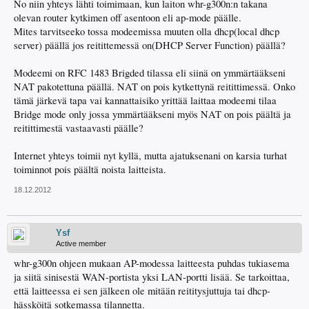
No niin yhteys lähti toimimaan, kun laiton whr-g300n:n takana
olevan router kytkimen off asentoon eli ap-mode päälle.
Mites tarvitseeko tossa modeemissa muuten olla dhcp(local dhcp
server) päällä jos reitittemessä on(DHCP Server Function) päällä?
Modeemi on RFC 1483 Brigded tilassa eli siinä on ymmärtääkseni
NAT pakotettuna päällä. NAT on pois kytkettynä reitittimessä. Onko
tämä järkevä tapa vai kannattaisiko yrittää laittaa modeemi tilaa
Bridge mode only jossa ymmärtääkseni myös NAT on pois päältä ja
reitittimestä vastaavasti päälle?
Internet yhteys toimii nyt kyllä, mutta ajatuksenani on karsia turhat
toiminnot pois päältä noista laitteista.
18.12.2012
Ysf
Active member
whr-g300n ohjeen mukaan AP-modessa laitteesta puhdas tukiasema
ja siitä sinisestä WAN-portista yksi LAN-portti lisää. Se tarkoittaa,
että laitteessa ei sen jälkeen ole mitään reititysjuttuja tai dhcp-
hässköitä sotkemassa tilannetta.