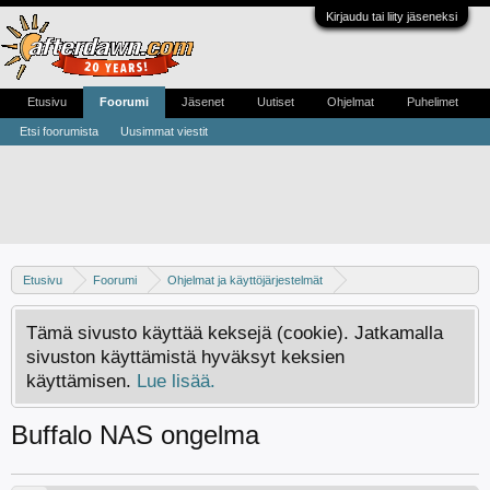
Kirjaudu tai liity jäseneksi
Etusivu
Foorumi
Jäsenet
Uutiset
Ohjelmat
Puhelimet
Etsi foorumista
Uusimmat viestit
Etusivu
Foorumi
Ohjelmat ja käyttöjärjestelmät
WLAN ja lähiverkot
Tämä sivusto käyttää keksejä (cookie). Jatkamalla
sivuston käyttämistä hyväksyt keksien
käyttämisen.
Lue lisää.
Buffalo NAS ongelma