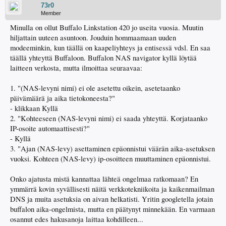
73r0
Member
Minulla on ollut Buffalo Linkstation 420 jo useita vuosia. Muutin
hiljattain uuteen asuntoon. Jouduin hommaamaan uuden
modeeminkin, kun täällä on kaapeliyhteys ja entisessä vdsl. En saa
täällä yhteyttä Buffaloon. Buffalon NAS navigator kyllä löytää
laitteen verkosta, mutta ilmoittaa seuraavaa:
1. "(NAS-levyni nimi) ei ole asetettu oikein, asetetaanko
päivämäärä ja aika tietokoneesta?"
- klikkaan Kyllä
2. "Kohteeseen (NAS-levyni nimi) ei saada yhteyttä. Korjataanko
IP-osoite automaattisesti?"
- Kyllä
3. "Ajan (NAS-levy) asettaminen epäonnistui väärän aika-asetuksen
vuoksi. Kohteen (NAS-levy) ip-osoitteen muuttaminen epäonnistui.
Onko ajatusta mistä kannattaa lähteä ongelmaa ratkomaan? En
ymmärrä kovin syvällisesti näitä verkkotekniikoita ja kaikenmailman
DNS ja muita asetuksia on aivan helkatisti. Yritin googletella jotain
buffalon aika-ongelmista, mutta en päätynyt minnekään. En varmaan
osannut edes hakusanoja laittaa kohdilleen...