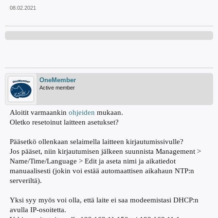
08.02.2021
OneMember
Active member
Aloitit varmaankin
ohjeiden
mukaan.
Oletko resetoinut laitteen asetukset?
Pääsetkö ollenkaan selaimella laitteen kirjautumissivulle?
Jos pääset, niin kirjautumisen jälkeen suunnista Management >
Name/Time/Language > Edit ja aseta nimi ja aikatiedot
manuaalisesti (jokin voi estää automaattisen aikahaun NTP:n
serveriltä).
Yksi syy myös voi olla, että laite ei saa modeemistasi DHCP:n
avulla IP-osoitetta.