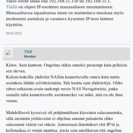
Vakio osoite taitaa olla 192.168.11.150 tai 192.168.11.1.
Täällä
on ohjeet IP-osoitteen manuaaliseen muuttamiseen.
Manuaalisessa tapauksessa sinun on muistettava muokata myös
modeemisi asetuksia ja varattava kyseinen IP tuon laitteen
käyttöön.
09.02.2021
73r0
Member
Kiitos. Sain kuntoon. Ongelma olikin onneksi pienempi kuin pelkäsin
sen olevan.
Keksin kokeilla yhdistää NASiin kannettavalla ennen kuin muita
asetuksia lähdin selvittelemään. Sitä kautta sain yhdistettyä. Oliko
sitten ratkaisun avain uudempi versio NAS Navigatorista, jonka
samalla tulin kannettavalle asentaneeksi vai mikä, niin en ole ihan
varma.
Mahdollisesti kyseessä oli pohjimmiltaan klassinen salasanamoka,
sillä aiemmin yrittäessäni ei ohjelma antanut palautetta oliko
salasanani väärin vai oikein. Ainoastaan ilmoitukset että IP:tä ja
kellonaikaa ei voinut muuttaa, joista sain mielikuvan että ongelma