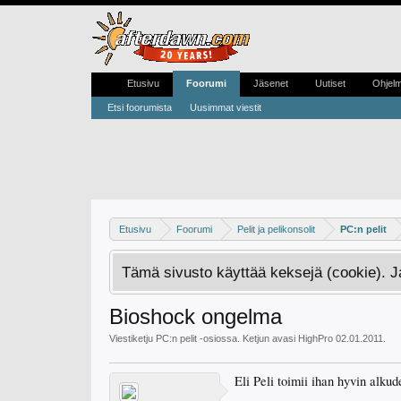
Etusivu
Foorumi
Jäsenet
Uutiset
Ohjel
Etsi foorumista
Uusimmat viestit
Etusivu
Foorumi
Pelit ja pelikonsolit
PC:n pelit
Tämä sivusto käyttää keksejä (cookie). 
Bioshock ongelma
Viestiketju
PC:n pelit
-osiossa. Ketjun avasi
HighPro
02.01.2011
.
Eli Peli toimii ihan hyvin alku