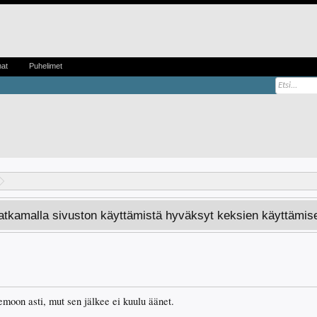
mat
Puhelimet
Jatkamalla sivuston käyttämistä hyväksyt keksien käyttämis
demoon asti, mut sen jälkee ei kuulu äänet.