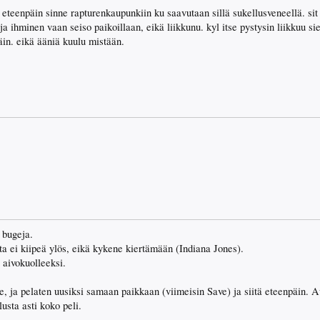
 eteenpäin sinne rapturenkaupunkiin ku saavutaan sillä sukellusveneellä. sit
ja ihminen vaan seiso paikoillaan, eikä liikkunu. kyl itse pystysin liikkuu si
äin. eikä ääniä kuulu mistään.
 bugeja.
a ei kiipeä ylös, eikä kykene kiertämään (Indiana Jones).
 aivokuolleeksi.
 ja pelaten uusiksi samaan paikkaan (viimeisin Save) ja siitä eteenpäin. A
lusta asti koko peli.