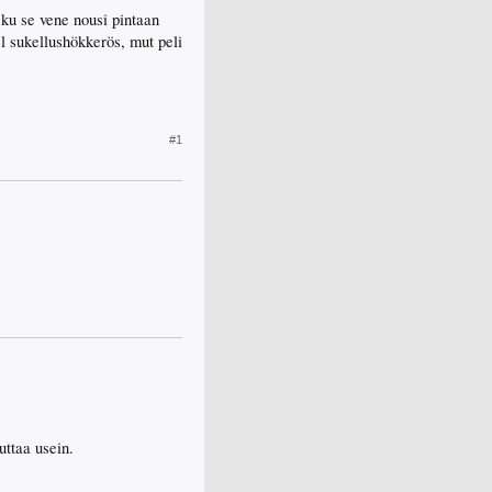
 ku se vene nousi pintaan
el sukellushökkerös, mut peli
#1
uttaa usein.