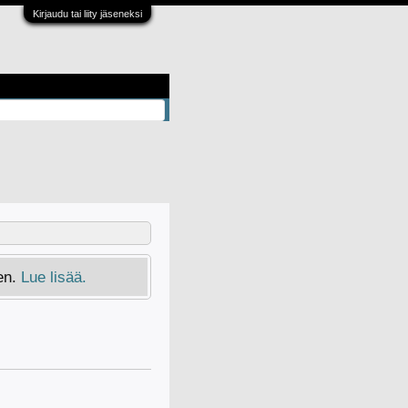
Kirjaudu tai liity jäseneksi
en.
Lue lisää.