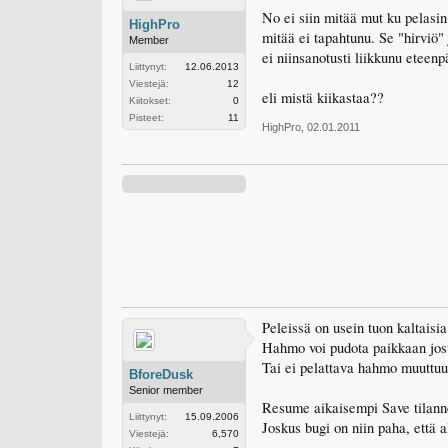
No ei siin mitää mut ku pelasin
HighPro
mitää ei tapahtunu. Se "hirviö" 
Member
ei niinsanotusti liikkunu eteenp
Liittynyt:
12.06.2013
Viestejä:
12
eli mistä kiikastaa??
Kiitokset:
0
Pisteet:
11
HighPro
,
02.01.2011
Peleissä on usein tuon kaltaisia
Hahmo voi pudota paikkaan jost
Tai ei pelattava hahmo muuttuu
BforeDusk
Senior member
Resume aikaisempi Save tilanne,
Liittynyt:
15.09.2006
Joskus bugi on niin paha, että a
Viestejä:
6,570