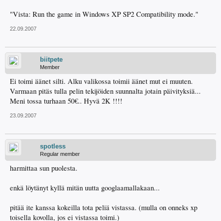
"Vista: Run the game in Windows XP SP2 Compatibility mode."
22.09.2007
biitpete
Member
Ei toimi äänet silti. Alku valikossa toimii äänet mut ei muuten.
Varmaan pitäs tulla pelin tekijöiden suunnalta jotain päivityksiä...
Meni tossa turhaan 50€.. Hyvä 2K !!!!
23.09.2007
spotless
Regular member
harmittaa sun puolesta.
enkä löytänyt kyllä mitän uutta googlaamallakaan...
pitää ite kanssa kokeilla tota peliä vistassa. (mulla on onneks xp
toisella kovolla, jos ei vistassa toimi.)