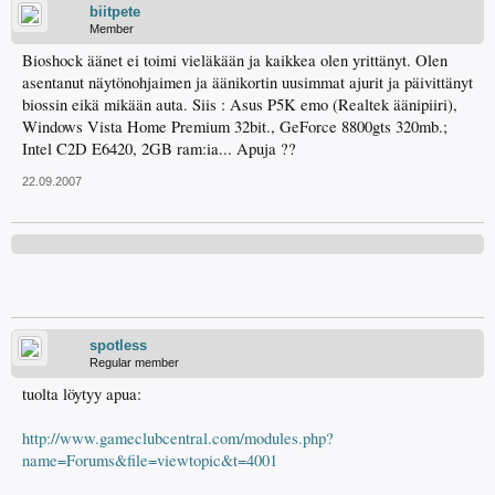
biitpete
Member
Bioshock äänet ei toimi vieläkään ja kaikkea olen yrittänyt. Olen
asentanut näytönohjaimen ja äänikortin uusimmat ajurit ja päivittänyt
biossin eikä mikään auta. Siis : Asus P5K emo (Realtek äänipiiri),
Windows Vista Home Premium 32bit., GeForce 8800gts 320mb.;
Intel C2D E6420, 2GB ram:ia... Apuja ??
22.09.2007
spotless
Regular member
tuolta löytyy apua:
http://www.gameclubcentral.com/modules.php?
name=Forums&file=viewtopic&t=4001