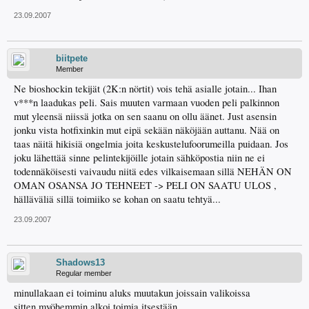
23.09.2007
biitpete
Member
Ne bioshockin tekijät (2K:n nörtit) vois tehä asialle jotain... Ihan
v***n laadukas peli. Sais muuten varmaan vuoden peli palkinnon
mut yleensä niissä jotka on sen saanu on ollu äänet. Just asensin
jonku vista hotfixinkin mut eipä sekään näköjään auttanu. Nää on
taas näitä hikisiä ongelmia joita keskustelufoorumeilla puidaan. Jos
joku lähettää sinne pelintekijöille jotain sähköpostia niin ne ei
todennäköisesti vaivaudu niitä edes vilkaisemaan sillä NEHÄN ON
OMAN OSANSA JO TEHNEET -> PELI ON SAATU ULOS ,
hälläväliä sillä toimiiko se kohan on saatu tehtyä...
23.09.2007
Shadows13
Regular member
minullakaan ei toiminu aluks muutakun joissain valikoissa
sitten myöhemmin alkoi toimia itsestään.