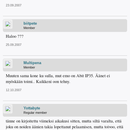
23.09.2007
biitpete
Member
Haloo ???
25.09.2007
Multipena
Member
Muuten sama kone ku sulla, mut emo on Abit IP35. Äänet ei
myöskään toimi.. Kaikkeni oon tehny.
12.10.2007
Yottabyte
Regular member
tänne on kirjoitettu viimeksi aikakusi sitten, mutta siltä varalta, että
joku on noiden äänien takia lopettanut pelaamisen, mutta toivoo, että