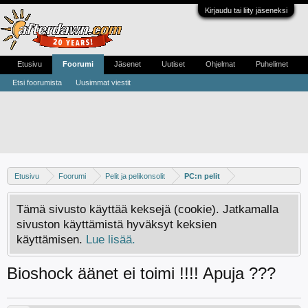
Kirjaudu tai liity jäseneksi
Etusivu
Foorumi
Jäsenet
Uutiset
Ohjelmat
Puhelimet
Etsi foorumista
Uusimmat viestit
Etusivu
Foorumi
Pelit ja pelikonsolit
PC:n pelit
Tämä sivusto käyttää keksejä (cookie). Jatkamalla
sivuston käyttämistä hyväksyt keksien
käyttämisen.
Lue lisää.
Bioshock äänet ei toimi !!!! Apuja ???