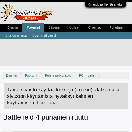
Kirjaudu tai liity jäseneksi
Etusivu
Foorumi
Jäsenet
Uutiset
Ohjelmat
Puhelimet
Etsi foorumista
Uusimmat viestit
Etusivu
Foorumi
Pelit ja pelikonsolit
PC:n pelit
Tämä sivusto käyttää keksejä (cookie). Jatkamalla
sivuston käyttämistä hyväksyt keksien
käyttämisen.
Lue lisää.
Battlefield 4 punainen ruutu