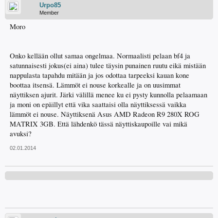
Urpo85
Member
Moro
Onko kellään ollut samaa ongelmaa. Normaalisti pelaan bf4 ja
satunnaisesti jokus(ei aina) tulee täysin punainen ruutu eikä mistään
nappulasta tapahdu mitään ja jos odottaa tarpeeksi kauan kone
boottaa itsensä. Lämmöt ei nouse korkealle ja on uusimmat
näyttiksen ajurit. Järki välillä menee ku ei pysty kunnolla pelaamaan
ja moni on epäillyt että vika saattaisi olla näyttiksessä vaikka
lämmöt ei nouse. Näyttiksenä Asus AMD Radeon R9 280X ROG
MATRIX 3GB. Että lähdenkö tässä näyttiskaupoille vai mikä
avuksi?
02.01.2014