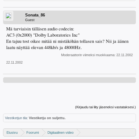
Sonata_86
Guest
Mä tarviaisin tälläsen audio codecin:
AC3 (0x2000) "Dolby Laboratories Inc"
En tajuu tost oikee mitää ni mistäköhän tollasen sais? Nii ja äänen
laatu näyttää olevan 448kb/s ja 48000Hz.
Moderaattorin viimeksi muokkaama:
22.11.2002
22.11.2002
(Kirjaudu tai liity jäseneksi vastataksesi.)
Viestiketjun tila:
Viestiketju on suljettu.
Etusivu
Foorumi
Digitaalinen video