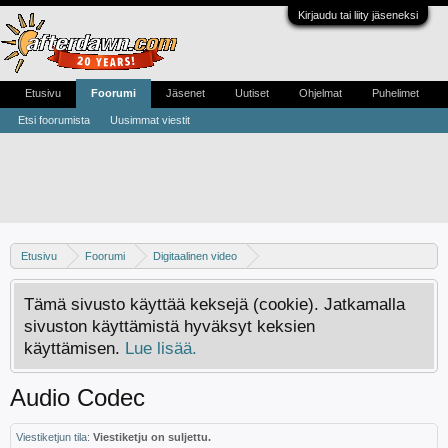
Kirjaudu tai liity jäseneksi
Etusivu
Foorumi
Jäsenet
Uutiset
Ohjelmat
Puhelimet
Etsi foorumista
Uusimmat viestit
Etusivu
Foorumi
Digitaalinen video
Digivideo-ongelmat ja -keskustelu
Tämä sivusto käyttää keksejä (cookie). Jatkamalla
sivuston käyttämistä hyväksyt keksien
käyttämisen.
Lue lisää.
Audio Codec
Viestiketjun tila:
Viestiketju on suljettu.