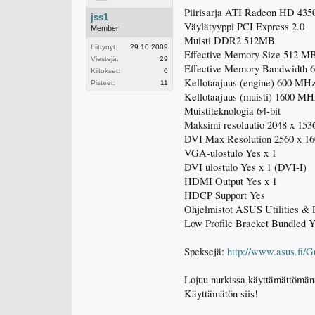
Piirisarja ATI Radeon HD 435
jss1
Väylätyyppi PCI Express 2.0
Member
Muisti DDR2 512MB
Liittynyt:
29.10.2009
Effective Memory Size 512 M
Viestejä:
29
Effective Memory Bandwidth 6
Kiitokset:
0
Kellotaajuus (engine) 600 MH
Pisteet:
11
Kellotaajuus (muisti) 1600 
Muistiteknologia 64-bit
Maksimi resoluutio 2048 x 153
DVI Max Resolution 2560 x 16
VGA-ulostulo Yes x 1
DVI ulostulo Yes x 1 (DVI-I)
HDMI Output Yes x 1
HDCP Support Yes
Ohjelmistot ASUS Utilities & 
Low Profile Bracket Bundled Ye
Speksejä:
http://www.asus.f
Lojuu nurkissa käyttämättömänä, 
Käyttämätön siis!