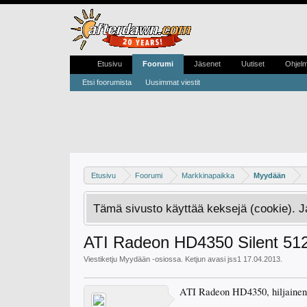
Etusivu
Foorumi
Jäsenet
Uutiset
Ohjel
Etsi foorumista
Uusimmat viestit
Etusivu
Foorumi
Markkinapaikka
Myydään
Tämä sivusto käyttää keksejä (cookie). 
ATI Radeon HD4350 Silent 51
Viestiketju
Myydään
-osiossa. Ketjun avasi
jss1
17.04.2013
.
ATI Radeon HD4350, hiljainen