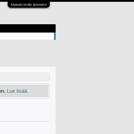
Kirjaudu tai liity jäseneksi
en.
Lue lisää.