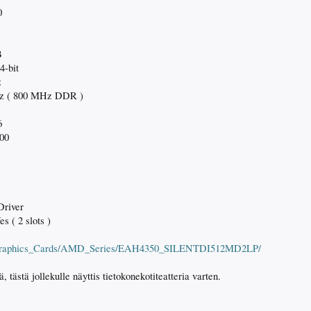
0
B
4-bit
z
MHz ( 800 MHz DDR )
6
00
Driver
s ( 2 slots )
i/Graphics_Cards/AMD_Series/EAH4350_SILENTDI512MD2LP/
tästä jollekulle näyttis tietokonekotiteatteria varten.