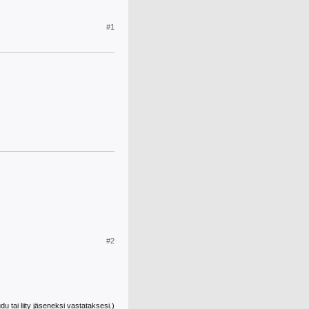
#1
#2
udu tai liity jäseneksi vastataksesi.)