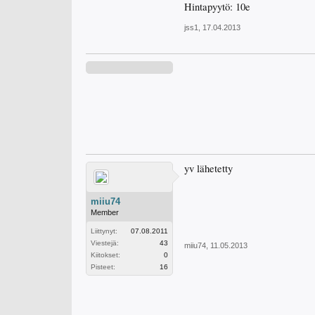
Hintapyytö: 10e
jss1
,
17.04.2013
yv lähetetty
miiu74
Member
Liittynyt:
07.08.2011
Viestejä:
43
miiu74
,
11.05.2013
Kiitokset:
0
Pisteet:
16