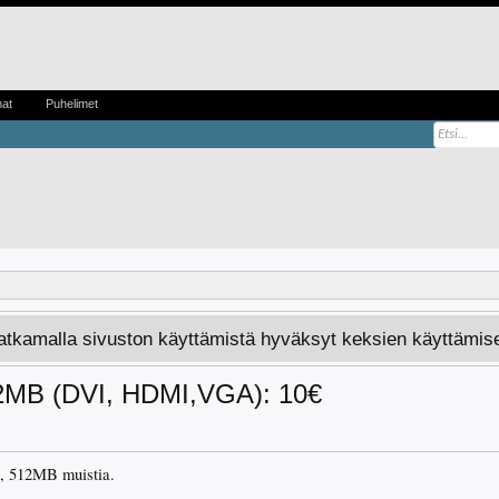
mat
Puhelimet
Jatkamalla sivuston käyttämistä hyväksyt keksien käyttämis
2MB (DVI, HDMI,VGA): 10€
, 512MB muistia.