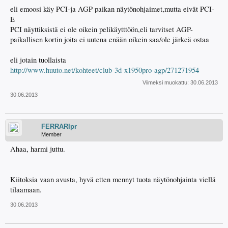
eli emoosi käy PCI-ja AGP paikan näytönohjaimet,mutta eivät PCI-
E
PCI näyttiksistä ei ole oikein pelikäytttöön,eli tarvitset AGP-
paikallisen kortin joita ei uutena enään oikein saa/ole järkeä ostaa
eli jotain tuollaista
http://www.huuto.net/kohteet/club-3d-x1950pro-agp/271271954
Viimeksi muokattu:
30.06.2013
30.06.2013
FERRARIpr
Member
Ahaa, harmi juttu.
Kiitoksia vaan avusta, hyvä etten mennyt tuota näytönohjainta viellä
tilaamaan.
30.06.2013