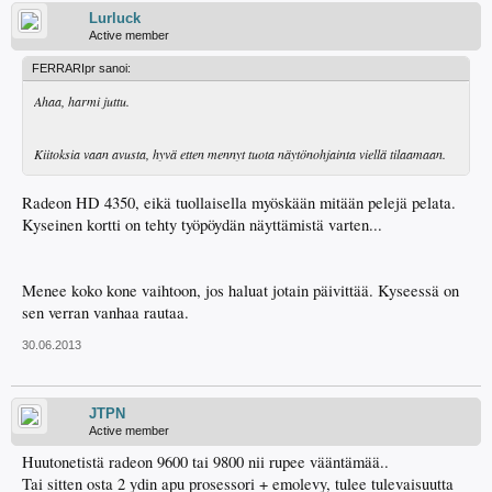
Lurluck
Active member
FERRARIpr sanoi:
Ahaa, harmi juttu.
Kiitoksia vaan avusta, hyvä etten mennyt tuota näytönohjainta viellä tilaamaan.
Radeon HD 4350, eikä tuollaisella myöskään mitään pelejä pelata.
Kyseinen kortti on tehty työpöydän näyttämistä varten...
Menee koko kone vaihtoon, jos haluat jotain päivittää. Kyseessä on
sen verran vanhaa rautaa.
30.06.2013
JTPN
Active member
Huutonetistä radeon 9600 tai 9800 nii rupee vääntämää..
Tai sitten osta 2 ydin apu prosessori + emolevy, tulee tulevaisuutta