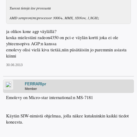
Tuossa tietoja itse prossusta
AMD sempron(tm)processor 3000+, MMX, 3DNow, 1,8GHz
ja olikos kone agp väylällä?
koska mielestäni radeon4350 on pci-e väylän kortti joka ei ole
yhteensopiva AGP:n kanssa
emolevy olisi vielä kiva tietää,niin päsätäisiin jo paremmin asiasta
kiinni
30.06.2013
FERRARIpr
Member
Emolevy on Micro-star international:n MS-7181
Käytän SIW-nimistä ohjelmaa, jolla näkee kutakuinkin kaikki tiedot
koneesta.