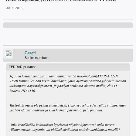
30.06.2013
Gereti
Senior member
FERRARIpr sanoi:
Jeps, eli tosiaankin alkanut tämä minun vanha näytönohjain(ATI RADEON
9250) temppuilemaan tässä lähiaikoina, joten ajattelin päivittää johonkin hieman
uudempaan näytönohjaimeen, ja päädyin otsikossa olevaan mallin, eli ATI
Radeon HD 4350.
Tarkoituksena ei ole pelata uusia pelejä, ei koneen tehot edes riittäisi niihin, vaan
kunhan gta san andreas ja siitä hieman paremmat pelit pyörivät.
Onko kenelläkään kokemuksia kyseisestä näytönohjaimesta? onko tuossa
ylikuumenemis ongelmia, tai pitääkö siinä oleva tuuletin minkälaista meteliä?