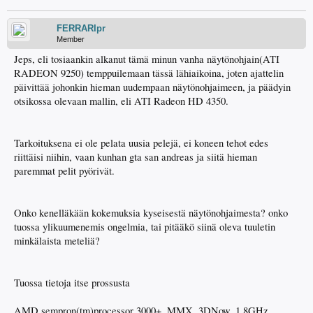
FERRARIpr
Member
Jeps, eli tosiaankin alkanut tämä minun vanha näytönohjain(ATI
RADEON 9250) temppuilemaan tässä lähiaikoina, joten ajattelin
päivittää johonkin hieman uudempaan näytönohjaimeen, ja päädyin
otsikossa olevaan mallin, eli ATI Radeon HD 4350.
Tarkoituksena ei ole pelata uusia pelejä, ei koneen tehot edes
riittäisi niihin, vaan kunhan gta san andreas ja siitä hieman
paremmat pelit pyörivät.
Onko kenelläkään kokemuksia kyseisestä näytönohjaimesta? onko
tuossa ylikuumenemis ongelmia, tai pitääkö siinä oleva tuuletin
minkälaista meteliä?
Tuossa tietoja itse prossusta
AMD sempron(tm)processor 3000+, MMX, 3DNow, 1,8GHz