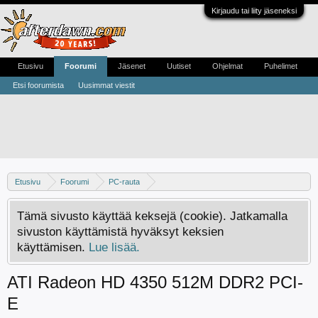
Kirjaudu tai liity jäseneksi
Etusivu
Foorumi
Jäsenet
Uutiset
Ohjelmat
Puhelimet
Etsi foorumista
Uusimmat viestit
Etusivu
Foorumi
PC-rauta
Näytönohjaimet - Apua, kokemuksia ja vinkkejä
Tämä sivusto käyttää keksejä (cookie). Jatkamalla
sivuston käyttämistä hyväksyt keksien
käyttämisen.
Lue lisää.
ATI Radeon HD 4350 512M DDR2 PCI-
E