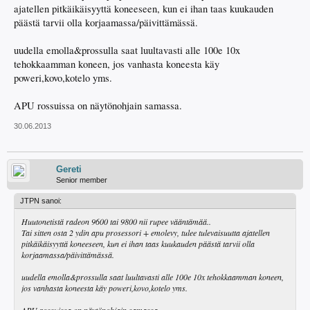
ajatellen pitkäikäisyyttä koneeseen, kun ei ihan taas kuukauden
päästä tarvii olla korjaamassa/päivittämässä.
uudella emolla&prossulla saat luultavasti alle 100e 10x
tehokkaamman koneen, jos vanhasta koneesta käy
poweri,kovo,kotelo yms.
APU rossuissa on näytönohjain samassa.
30.06.2013
Gereti
Senior member
JTPN sanoi:
Huutonetistä radeon 9600 tai 9800 nii rupee vääntämää..
Tai sitten osta 2 ydin apu prosessori + emolevy, tulee tulevaisuutta ajatellen
pitkäikäisyyttä koneeseen, kun ei ihan taas kuukauden päästä tarvii olla
korjaamassa/päivittämässä.
uudella emolla&prossulla saat luultavasti alle 100e 10x tehokkaamman koneen,
jos vanhasta koneesta käy poweri,kovo,kotelo yms.
APU rossuissa on näytönohjain samassa.