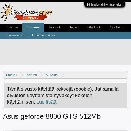
Kirjaudu tai liity jäseneksi
Etusivu
Foorumi
Jäsenet
Uutiset
Ohjelmat
Puhelimet
Etsi foorumista
Uusimmat viestit
Etusivu
Foorumi
PC-rauta
Näytönohjaimet - Apua, kokemuksia ja vinkkejä
Tämä sivusto käyttää keksejä (cookie). Jatkamalla
sivuston käyttämistä hyväksyt keksien
käyttämisen.
Lue lisää.
Asus geforce 8800 GTS 512Mb