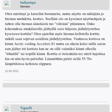
hellureips
Member
Olen miettinyt ja katsellut foorumeita, mutta näyttis on näköjään jo
hieman unohdettu, kenties. Itselläni siis on kyseinen näytönohjain ja
tahtoo olla hieman äänekästä tuo "viileänä" pitäminen. Onko
kokemuksia minkälaisilla jäähyillä saisi hiljaista jäähdytystehoa
kyseiseen korttiin? Olen ajatellut myös hieman kellotella korttia
mikäli saan sopivan asiallista jäähdytystehoa. Vanhassa kortissa on
kiinni Arctic cooling Accelero S1 mutta en oikein keksi millä saisin
ram jäähyt irti kortista kun ne on sillä valmiiksi kiinni olleella
"töhnällä" tai teipillä kiinni. Korttia ei tietenkään tee mieli hajoittaa
kin on niin hyvin palvellut. Lämmöthän pyörii siellä 55-70+
lämpötiloissa kelloista riippuen.
12.05.2012
Tiger25