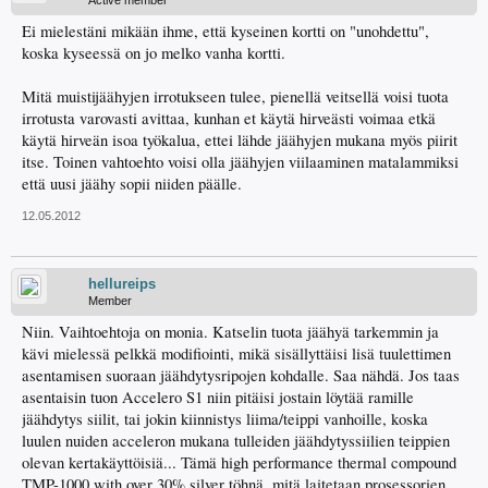
Active member
Ei mielestäni mikään ihme, että kyseinen kortti on "unohdettu",
koska kyseessä on jo melko vanha kortti.
Mitä muistijäähyjen irrotukseen tulee, pienellä veitsellä voisi tuota
irrotusta varovasti avittaa, kunhan et käytä hirveästi voimaa etkä
käytä hirveän isoa työkalua, ettei lähde jäähyjen mukana myös piirit
itse. Toinen vahtoehto voisi olla jäähyjen viilaaminen matalammiksi
että uusi jäähy sopii niiden päälle.
12.05.2012
hellureips
Member
Niin. Vaihtoehtoja on monia. Katselin tuota jäähyä tarkemmin ja
kävi mielessä pelkkä modifiointi, mikä sisällyttäisi lisä tuulettimen
asentamisen suoraan jäähdytysripojen kohdalle. Saa nähdä. Jos taas
asentaisin tuon Accelero S1 niin pitäisi jostain löytää ramille
jäähdytys siilit, tai jokin kiinnistys liima/teippi vanhoille, koska
luulen nuiden acceleron mukana tulleiden jäähdytyssiilien teippien
olevan kertakäyttöisiä... Tämä high performance thermal compound
TMP-1000 with over 30% silver töhnä, mitä laitetaan prosessorien