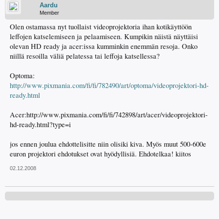
Aardu
Member
Olen ostamassa nyt tuollaist videoprojektoria ihan kotikäyttöön
leffojen katselemiseen ja pelaamiseen. Kumpikin näistä näyttäisi
olevan HD ready ja acer:issa kumminkin enemmän resoja. Onko
niillä resoilla väliä pelatessa tai leffoja katsellessa?
Optoma:
http://www.pixmania.com/fi/fi/782490/art/optoma/videoprojektori-hd-
ready.html
Acer:http://www.pixmania.com/fi/fi/742898/art/acer/videoprojektori-
hd-ready.html?type=i
jos ennen joulua ehdottelisitte niin olisiki kiva. Myös muut 500-600e
euron projektori ehdotukset ovat hyödyllisiä. Ehdotelkaa! kiitos
02.12.2008