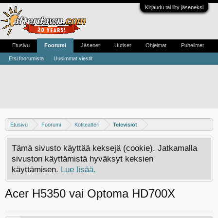
Kirjaudu tai liity jäseneksi
Etusivu
Foorumi
Jäsenet
Uutiset
Ohjelmat
Puhelimet
Etsi foorumista
Uusimmat viestit
Etusivu
Foorumi
Kotiteatteri
Televisiot
Tämä sivusto käyttää keksejä (cookie). Jatkamalla
sivuston käyttämistä hyväksyt keksien
käyttämisen.
Lue lisää.
Acer H5350 vai Optoma HD700X