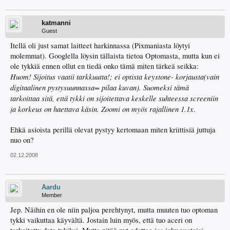
katmanni
Guest
Itellä oli just samat laitteet harkinnassa (Pixmaniasta löytyi
molemmat). Googlella löysin tällaista tietoa Optomasta, mutta kun ei
ole tykkiä ennen ollut en tiedä onko tämä miten tärkeä seikka:
Huom! Sijoitus vaatii tarkkuutta!; ei optista keystone- korjausta(vain
digitaalinen pystysuunnassa= pilaa kuvan). Suomeksi tämä
tarkoittaa sitä, että tykki on sijoitettava keskelle suhteessa screeniin
ja korkeus on haettava käsin. Zoomi on myös rajallinen 1.1x
.
Ehkä asioista perillä olevat pystyy kertomaan miten kriittisiä juttuja
nuo on?
02.12.2008
Aardu
Member
Jep. Näihin en ole niin paljoa perehtynyt, mutta muuten tuo optoman
tykki vaikuttaa käyvältä. Jostain luin myös, että tuo aceri on