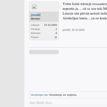
Yritin lisätä tekstejä ressaan(r
nopeutta ja.....sit se sen teki
Latasin sitä päivän netistä itell
jone82
Aloittelijan tuuria....en oo kos
Member
Liittynyt:
15.10.2002
Viestejä:
1
jone82
,
15.10.2002
Kiitokset:
0
Pisteet:
11
Viestiketjun tila:
Viestiketju on suljettu.
Jaa tämä sivu