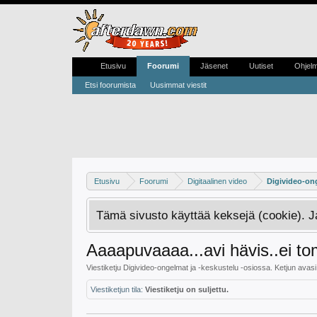
Etusivu
Foorumi
Jäsenet
Uutiset
Ohjel
Etsi foorumista
Uusimmat viestit
Etusivu
Foorumi
Digitaalinen video
Digivideo-ong
Tämä sivusto käyttää keksejä (cookie). 
Aaaapuvaaaa...avi hävis..ei to
Viestiketju
Digivideo-ongelmat ja -keskustelu
-osiossa. Ketjun avas
Viestiketjun tila:
Viestiketju on suljettu.