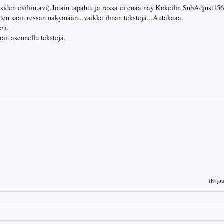
esiden eviliin.avi).Jotain tapahtu ja ressa ei enää näy.Kokeilin SubAdjust156
.Miten saan ressan näkymään...vaikka ilman tekstejä...Autakaaa.
eni.
kaan asennellu tekstejä.
(Kirja