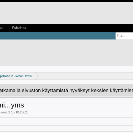
mat
Puhelimet
elmat ja -keskustelu
Jatkamalla sivuston käyttämistä hyväksyt keksien käyttämis
mi...yms
i
jone82
15.10.2002
.