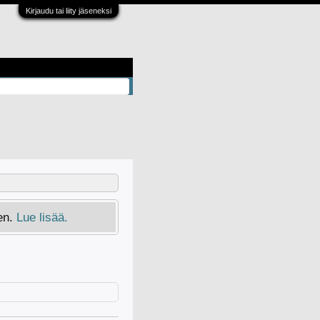
Kirjaudu tai liity jäseneksi
en.
Lue lisää.