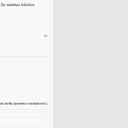
:lla muuttaa tekstien
#1
udu tai liity jäseneksi vastataksesi.)