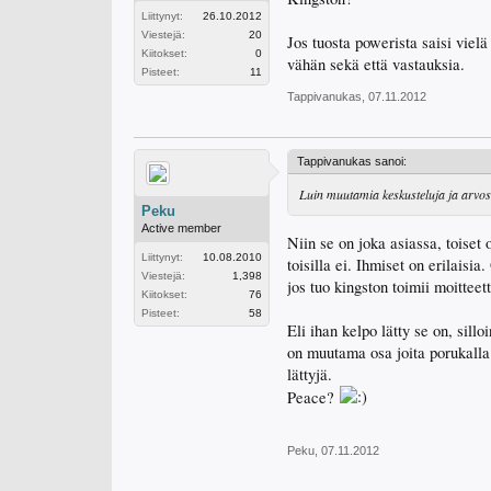
Liittynyt:
26.10.2012
Viestejä:
20
Jos tuosta powerista saisi viel
Kiitokset:
0
vähän sekä että vastauksia.
Pisteet:
11
Tappivanukas
,
07.11.2012
Tappivanukas sanoi:
Luin muutamia keskusteluja ja arvost
Peku
Active member
Niin se on joka asiassa, toiset 
Liittynyt:
10.08.2010
toisilla ei. Ihmiset on erilais
Viestejä:
1,398
jos tuo kingston toimii moitteet
Kiitokset:
76
Pisteet:
58
Eli ihan kelpo lätty se on, sill
on muutama osa joita porukalla 
lättyjä.
Peace?
Peku
,
07.11.2012