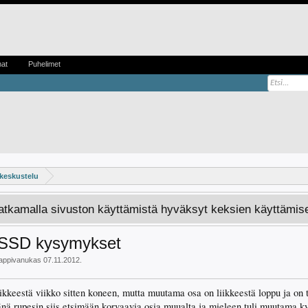
mat
Puhelimet
 keskustelu
Jatkamalla sivuston käyttämistä hyväksyt keksien käyttämis
n SSD kysymykset
appivanukas
07.11.2012
.
liikkeestä viikko sitten koneen, mutta muutama osa on liikkeestä loppu ja on 
jänä rupesin siis etsimään korvaavia osia muualta ja mieleen tuli muutama 