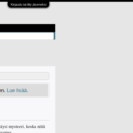
Kirjaudu tai liity jäseneksi
en.
Lue lisää.
täysi mysteeri, koska niitä
kysymys.