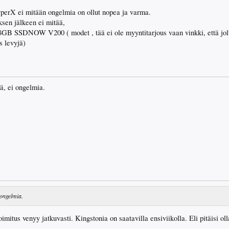
perX ei mitään ongelmia on ollut nopea ja varma.
ksen jälkeen ei mitää,
GB SSDNOW V200 ( modet , tää ei ole myyntitarjous vaan vinkki, että jolta
s levyjä)
ä, ei ongelmia.
 ongelmia.
toimitus venyy jatkuvasti. Kingstonia on saatavilla ensiviikolla. Eli pitäisi ol