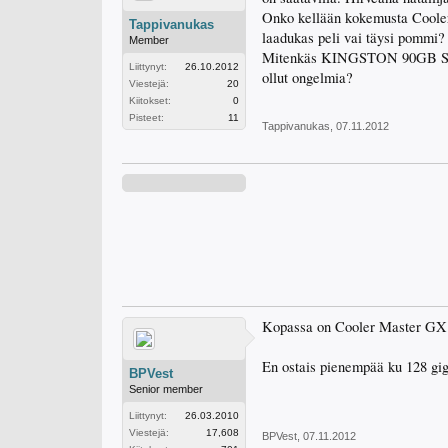
Onko kellään kokemusta Cooler
Tappivanukas
laadukas peli vai täysi pommi?
Member
Mitenkäs KINGSTON 90GB SSDNo
Liittynyt:
26.10.2012
ollut ongelmia?
Viestejä:
20
Kiitokset:
0
Pisteet:
11
Tappivanukas
,
07.11.2012
Kopassa on Cooler Master GX 
En ostais pienempää ku 128 gig
BPVest
Senior member
Liittynyt:
26.03.2010
Viestejä:
17,608
BPVest
,
07.11.2012