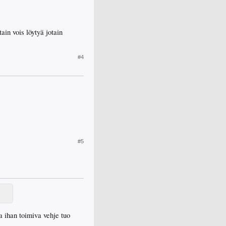
in vois löytyä jotain
#4
#5
la ihan toimiva vehje tuo