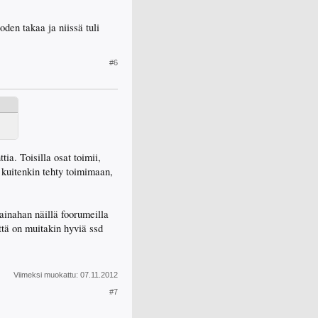
den takaa ja niissä tuli
#6
ia. Toisilla osat toimii,
n kuitenkin tehty toimimaan,
 ainahan näillä foorumeilla
ttä on muitakin hyviä ssd
Viimeksi muokattu:
07.11.2012
#7