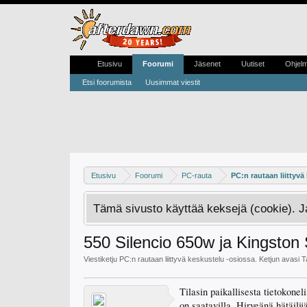
Etusivu
Foorumi
Jäsenet
Uutiset
Ohjel
Etsi foorumista
Uusimmat viestit
Etusivu
Foorumi
PC-rauta
PC:n rautaan liittyvä
Tämä sivusto käyttää keksejä (cookie). 
550 Silencio 650w ja Kingsto
Viestiketju
PC:n rautaan liittyvä keskustelu
-osiossa. Ketjun avasi
T
Tilasin paikallisesta tietokone
on saatavilla. Hirveänä hätäili