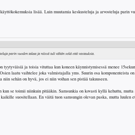
ä käyttökokemuksia lisää. Luin muutamia keskusteluja ja arvosteluja parin vuo
eluja parin vuoden takaa ja niissä tuli vähän sekä että vastauksia.
on tyytyväisiä ja toisia vituttaa kun koneen käynnistymisessä menee 15sekuntt
ia. Osien laatu vaihtelee joka valmistajalla yms. Suurin osa komponenteista o
ta niin sehän on hyvä, jos ei niin voihan sen pistää takuuseen.
oin kun se toimii niinkuin pitääkin. Samsunkia on kovasti kyllä kehuttu, mutta
kaikille suositellaan. En väitä tuon samsungin olevan paska, mutta luulen e