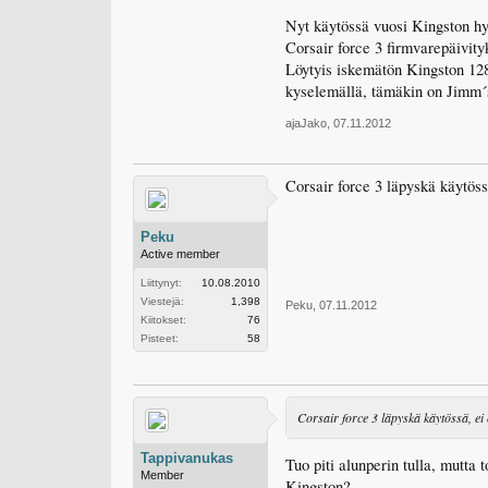
Nyt käytössä vuosi Kingston hy
Corsair force 3 firmvarepäivity
Löytyis iskemätön Kingston 128
kyselemällä, tämäkin on Jimm´
ajaJako
,
07.11.2012
Corsair force 3 läpyskä käytöss
Peku
Active member
Liittynyt:
10.08.2010
Viestejä:
1,398
Peku
,
07.11.2012
Kiitokset:
76
Pisteet:
58
Corsair force 3 läpyskä käytössä, ei
Tappivanukas
Tuo piti alunperin tulla, mutta 
Member
Kingston?