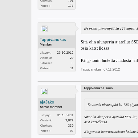
Kiitokset:
701
Pisteet:
173
En ostais pienempää ku 128 gigaa. 
Tappivanukas
Sitä olin alunperin ajatellut SS
Member
osia katsellessa.
Liittynyt:
26.10.2012
Viestejä:
20
Kingstonin luotettavuudesta ha
Kiitokset:
0
Pisteet:
11
Tappivanukas
,
07.11.2012
Tappivanukas sanoi:
ajaJako
En ostais pienempää ku 128 gigaa
Active member
Liittynyt:
31.10.2011
Sitä olin alunperin ajatellut SSD:ksi
Viestejä:
3,872
osia katsellessa.
Kiitokset:
330
Pisteet:
93
Kingstonin luotettavuudesta haluais