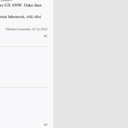
ster GX 650W. Onko ihan
 lukeneeni, että olisi
Viimeksi muokattu:
07.11.2012
#1
#2