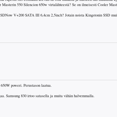
 Masterin 550 Silencion 650w virtalähteestä? Se on ilmeisesti Cooler Ma
w V+200 SATA III 6,4cm 2,5inch? Jotain noista Kingstonin SSD muistan
650W poweri. Perustason laatua.
aa. Samsung 830 irtoo satasella ja muita vähän halvemmalla.