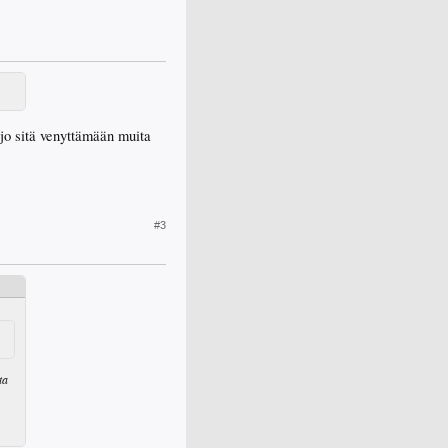
n jo sitä venyttämään muita
#3
ta