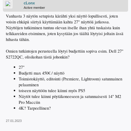
cLonx
Active member
Vanhasta 3 näytön setupista kärähti yksi näyttö lopullisesti, joten
voisin ehkäpä siirtyä käyttämään kahta 27" näyttöä jatkossa.
Näyttöjen tutkiminen tuntuu olevan itselle ihan yhtä tuskaista kuin
telkkareiden etsiminen, joten kysytään jos täältä löytyisi joltain ässä
hihasta tähän.
Omien tutkintojen perusteella löytyi budjettiin sopiva esim. Dell 27"
S2722QC, olisikohan tästä johonkin?
27"
Budjetti max 450€ / näyttö
Toimistokäyttö, editointi (Premiere, Lightroom) satunnainen
pelaaminen
toiseen näyttöön tulee kiinni myös PS5
Näytöt tulee kiinni pöytäkoneeseen ja satunnaisesti 14" M2
Pro Macciin
4K? Tarpeellinen?
27.01.2023