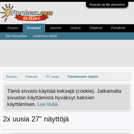
Kirjaudu tai liity jäseneksi
Etusivu
Foorumi
Jäsenet
Uutiset
Ohjelmat
Puhelimet
Etsi foorumista
Uusimmat viestit
Etusivu
Foorumi
PC-rauta
Tietokoneen näytöt
Tämä sivusto käyttää keksejä (cookie). Jatkamalla
sivuston käyttämistä hyväksyt keksien
käyttämisen.
Lue lisää.
2x uusia 27" näyttöjä