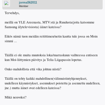
jorma562011
Member
Tervehdys,
meillä on YLE Areenasta, MTV:stä ja Ruudusta(joita katsomme
Samsung älytelevisiosta) äänet kateissa?
Eikös nämä tuon meidän reitittimen/netin kautta tule jossa on Moin
simmi ...
Täällä ei ole muita muutoksia loka/marraskuun vaihteessa entiseen
kun Moi-liittymien päivitys ja Telia Liigapassin lopetus.
Onko mahdollista että vika johtuu niistä?
Täällä on tehty kaikki mahdollinen(välimuistintyhjennykset,
uudelleen käynnistykset, asennukset poistettu ja asennettu uudelleen,
jne.) mutta äänet ovat edelleen kateissa?
Mikä neuvoksi?