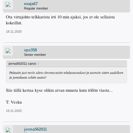
esaja67
Regular member
Ota virtajohto telkkarista irti 10 min ajaksi, jos et ole sellaista
kokeillut.
18.11.2020
vps358
Senior member
jorma562011 sanoi:
↑
Palautin just myös ultra chromecastin tehdasasetukset ja asensin sitten uudelleen
ja jumalauta sehän auttoi!
Siis tällä kertaa kyse olikin aivan muusta kuin töllön viasta...
T: Vesku
19.11.2020
jorma562011