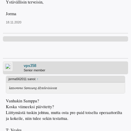
Ystävällisin terveisin,
Jorma
18.11.2020
vps358
Senior member
jorma562011 sanoi:
↑
katsomme Samsung älytelevisiosta
Vanhakin Samppa?
Koska viimeeksi päivitetty?
Liittymästä tuskin johtuu, mutta osta pre-paid toiselta operaattorilta
ja kokeile, niin tulee sekin testattua.
T: Vesku