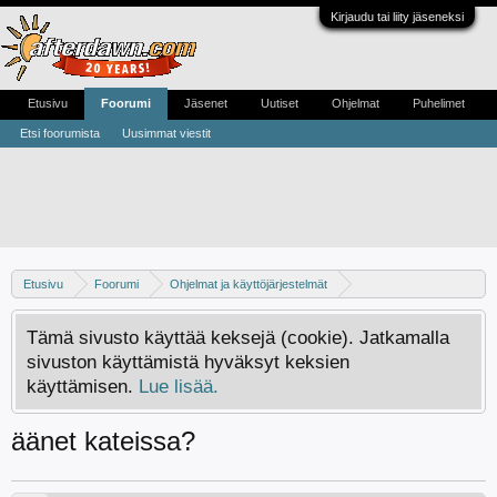
Kirjaudu tai liity jäseneksi
Etusivu
Foorumi
Jäsenet
Uutiset
Ohjelmat
Puhelimet
Etsi foorumista
Uusimmat viestit
Etusivu
Foorumi
Ohjelmat ja käyttöjärjestelmät
WLAN ja lähiverkot
Tämä sivusto käyttää keksejä (cookie). Jatkamalla
sivuston käyttämistä hyväksyt keksien
käyttämisen.
Lue lisää.
äänet kateissa?