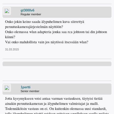
gt3000v6
Regular member
Onko jokin keino saada älypuhelimen kuva siirrettyä
peruutuskamerajärjestelmän näyttöön?
Onko olemassa wlan adapteria jonka saa rca johtoon tai din johtoon
kiinni?
Vai onko mahdollista vain jos näytössä itsessään wlan?
31.03.2015
1pertti
Senior member
Jotta kysymykseen voisi antaa varman vastauksen, täytyisi tietää
ainakin peruutuskameran ja älypuhelimen valmistajat ja malli.
Todennäköisin vastaus on ei. On kuitenkin olemassa uusi standardi,
jolla älypuhelimen näyttö voidaan erityisen sovelluksen avulla peilata