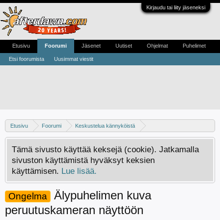
Kirjaudu tai liity jäseneksi
Etusivu
Foorumi
Jäsenet
Uutiset
Ohjelmat
Puhelimet
Etsi foorumista
Uusimmat viestit
Etusivu
Foorumi
Keskustelua kännyköistä
Yleistä keskustelua kännyköistä
Tämä sivusto käyttää keksejä (cookie). Jatkamalla
sivuston käyttämistä hyväksyt keksien
käyttämisen.
Lue lisää.
Älypuhelimen kuva
Ongelma
peruutuskameran näyttöön