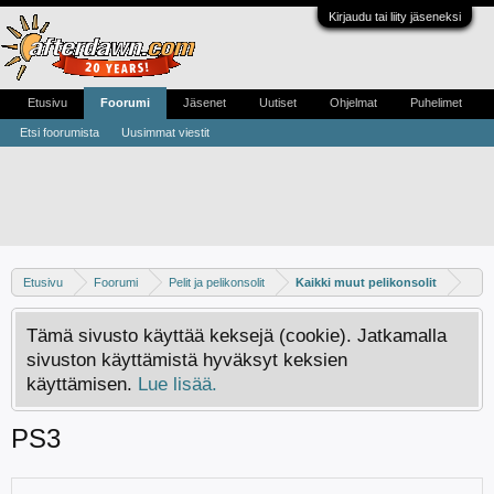
Kirjaudu tai liity jäseneksi
Etusivu
Foorumi
Jäsenet
Uutiset
Ohjelmat
Puhelimet
Etsi foorumista
Uusimmat viestit
Etusivu
Foorumi
Pelit ja pelikonsolit
Kaikki muut pelikonsolit
Tämä sivusto käyttää keksejä (cookie). Jatkamalla
sivuston käyttämistä hyväksyt keksien
käyttämisen.
Lue lisää.
PS3