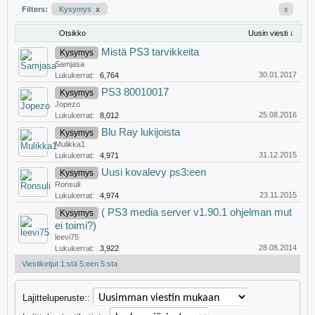
Filters:
Kysymys
x
x
Otsikko
Uusin viesti ↓
Mistä PS3 tarvikkeita
Kysymys
Samjasa
30.01.2017
Lukukerrat:
6,764
PS3 80010017
Kysymys
Jopezo
25.08.2016
Lukukerrat:
8,012
Blu Ray lukijoista
Kysymys
Mulikka1
31.12.2015
Lukukerrat:
4,971
Uusi kovalevy ps3:een
Kysymys
Ronsuli
23.11.2015
Lukukerrat:
4,974
( PS3 media server v1.90.1 ohjelman mut
Kysymys
ei toimi?)
leevi75
28.08.2014
Lukukerrat:
3,922
Viestiketjut 1:stä 5:een 5:sta
Lajitteluperuste::