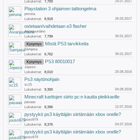
14.07.2017
Lukukerrat:
7,700
Playstation 3 ohjaimen tattiongelma
peruna.
26.03.2017
Lukukerrat:
8,918
ostetaan/vaihdetaan e3 flasher
Aivanjuunäino
30.01.2017
Lukukerrat:
7,799
Mistä PS3 tarvikkeita
Kysymys
Samjasa
30.01.2017
Lukukerrat:
6,762
PS3 80010017
Kysymys
Jopezo
25.08.2016
Lukukerrat:
8,010
Ps3 näytönohjain
sc15
04.08.2016
Lukukerrat:
9,300
Minecraft karttojen siirto pc:n kautta pleikkarille
pasaas
12.07.2016
Lukukerrat:
8,396
pystyykö ps3 käyttäjän siirtämään xbox onelle?
juuso979
04.07.2016
Lukukerrat:
8,376
pystyykö ps3 käyttäjän siirtämään xbox onelle?
juuso979