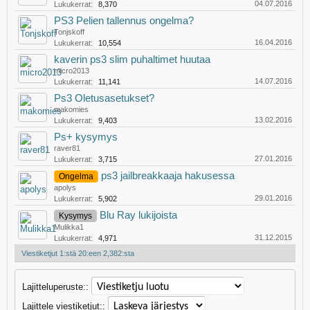
04.07.2016
Lukukerrat:
8,370
PS3 Pelien tallennus ongelma?
Tonjskoff
16.04.2016
Lukukerrat:
10,554
kaverin ps3 slim puhaltimet huutaa
micro2013
14.07.2016
Lukukerrat:
11,141
Ps3 Oletusasetukset?
makomies
13.02.2016
Lukukerrat:
9,403
Ps+ kysymys
raver81
27.01.2016
Lukukerrat:
3,715
ps3 jailbreakkaaja hakusessa
Ongelma
apolys
29.01.2016
Lukukerrat:
5,902
Blu Ray lukijoista
Kysymys
Mulikka1
31.12.2015
Lukukerrat:
4,971
Viestiketjut 1:stä 20:een 2,382:sta
Lajitteluperuste::
Lajittele viestiketjut::