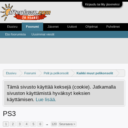
Kirjaudu tai liity jäseneksi
Etusivu
Foorumi
Jäsenet
Uutiset
Ohjelmat
Puhelimet
Etsi foorumista
Uusimmat viestit
Etusivu
Foorumi
Pelit ja pelikonsolit
Kaikki muut pelikonsolit
Tämä sivusto käyttää keksejä (cookie). Jatkamalla
sivuston käyttämistä hyväksyt keksien
käyttämisen.
Lue lisää.
PS3
1
2
3
4
5
6
→
120
Seuraava >