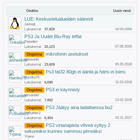
Otsikko
Uusin viesti
LUE: Keskustelualueiden säännöt
Jannejt
16.09.2006
Lukukerrat:
37,929
PS3 Ja Uudet Blu-Ray leffat
Tinkeliini
07.08.2020
Lukukerrat:
20,123
mikrofonin asetukset
Ongelma
äitihenkilö
05.05.2018
Lukukerrat:
23,609
Ps3 fat32 80gb ei ääntä ja hdmi ei toimi.
Ongelma
Harriko75
11.03.2018
Lukukerrat:
6,690
PS3 ei käynnisty
Ongelma
leksander
13.02.2018
Lukukerrat:
7,892
PS3 Jäätyy aina ladattaessa bo2
Ongelma
PcBuilder2
02.11.2017
Lukukerrat:
6,454
PS3 virtanapista vihreä syttyy 2
Ongelma
sekunniksi kunnes sammuu pimeäksi
Yrjana