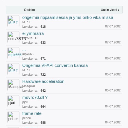
Otsikko
Uusin viesti ↓
ongelmia rippaamisessa ja yms onko vika missä
M.P.T
07.07.2002
Lukukerrat:
618
ei ymmärrä
eero/3STD
07.07.2002
Lukukerrat:
633
...
mpk666
06.07.2002
Lukukerrat:
671
Ongelmia VFAPI convert:in kanssa
M.P.T
05.07.2002
Lukukerrat:
722
Hardware acceleration
Masquial
05.07.2002
Lukukerrat:
642
msvrc70.dll ?
pjari
04.07.2002
Lukukerrat:
664
frame rate
petteri
04.07.2002
Lukukerrat:
688