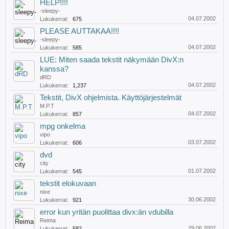
HELP!!!!
-sleepy-
04.07.2002
Lukukerrat:
675
PLEASE AUTTAKAA!!!!
-sleepy-
04.07.2002
Lukukerrat:
585
LUE: Miten saada tekstit näkymään DivX:n
kanssa?
dRD
04.07.2002
Lukukerrat:
1,237
Tekstit, DivX ohjelmista. Käyttöjärjestelmät
M.P.T
04.07.2002
Lukukerrat:
857
mpg onkelma
vipo
03.07.2002
Lukukerrat:
606
dvd
city
01.07.2002
Lukukerrat:
545
tekstit elokuvaan
nixe
30.06.2002
Lukukerrat:
921
error kun yritän puolittaa divx:än vdubilla
Reima
29.06.2002
Lukukerrat:
582