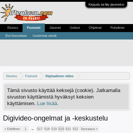
Kirjaudu tai liity jäseneksi
Etusivu
Foorumi
Jäsenet
Uutiset
Ohjelmat
Puhelimet
Etsi foorumista
Uusimmat viestit
Etusivu
Foorumi
Digitaalinen video
Tämä sivusto käyttää keksejä (cookie). Jatkamalla
sivuston käyttämistä hyväksyt keksien
käyttämisen.
Lue lisää.
Digivideo-ongelmat ja -keskustelu
< Edellinen
1
←
517
518
519
520
521
522
Seuraava >