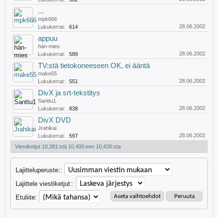
...
mpk666
28.06.2002
Lukukerrat:
614
appuu
hän-mies
28.06.2002
Lukukerrat:
589
TV:stä tietokoneeseen OK, ei ääntä
make55
28.06.2002
Lukukerrat:
551
DivX ja srt-tekstitys
Santtu1
28.06.2002
Lukukerrat:
838
DivX DVD
Jrahikai
28.06.2002
Lukukerrat:
597
Viestiketjut 10,381:stä 10,400:een 10,428:sta
Lajitteluperuste::
Lajittele viestiketjut::
Etuliite: