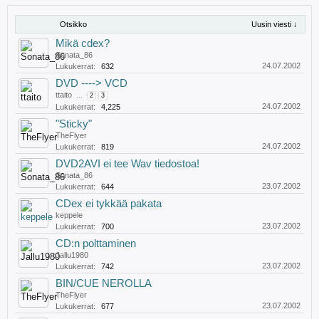
Otsikko
Uusin viesti ↓
Mikä cdex?
Sonata_86
24.07.2002
Lukukerrat:
632
DVD ----> VCD
ttaito
...
2
3
24.07.2002
Lukukerrat:
4,225
"Sticky"
TheFlyer
24.07.2002
Lukukerrat:
819
DVD2AVI ei tee Wav tiedostoa!
Sonata_86
23.07.2002
Lukukerrat:
644
CDex ei tykkää pakata
keppele
23.07.2002
Lukukerrat:
700
CD:n polttaminen
Jallu1980
23.07.2002
Lukukerrat:
742
BIN/CUE NEROLLA
TheFlyer
23.07.2002
Lukukerrat:
677