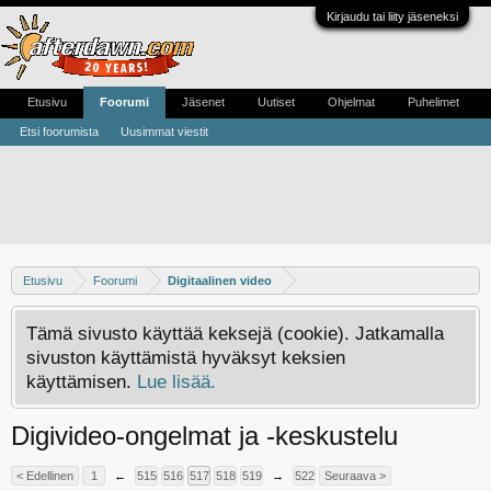
Kirjaudu tai liity jäseneksi
Etusivu
Foorumi
Jäsenet
Uutiset
Ohjelmat
Puhelimet
Etsi foorumista
Uusimmat viestit
Etusivu
Foorumi
Digitaalinen video
Tämä sivusto käyttää keksejä (cookie). Jatkamalla
sivuston käyttämistä hyväksyt keksien
käyttämisen.
Lue lisää.
Digivideo-ongelmat ja -keskustelu
< Edellinen
1
←
515
516
517
518
519
→
522
Seuraava >