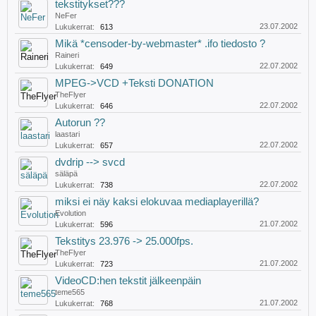
tekstitykset???
NeFer
23.07.2002
Lukukerrat:
613
Mikä *censoder-by-webmaster* .ifo tiedosto ?
Raineri
22.07.2002
Lukukerrat:
649
MPEG->VCD +Teksti DONATION
TheFlyer
22.07.2002
Lukukerrat:
646
Autorun ??
laastari
22.07.2002
Lukukerrat:
657
dvdrip --> svcd
säläpä
22.07.2002
Lukukerrat:
738
miksi ei näy kaksi elokuvaa mediaplayerillä?
Evolution
21.07.2002
Lukukerrat:
596
Tekstitys 23.976 -> 25.000fps.
TheFlyer
21.07.2002
Lukukerrat:
723
VideoCD:hen tekstit jälkeenpäin
teme565
21.07.2002
Lukukerrat:
768