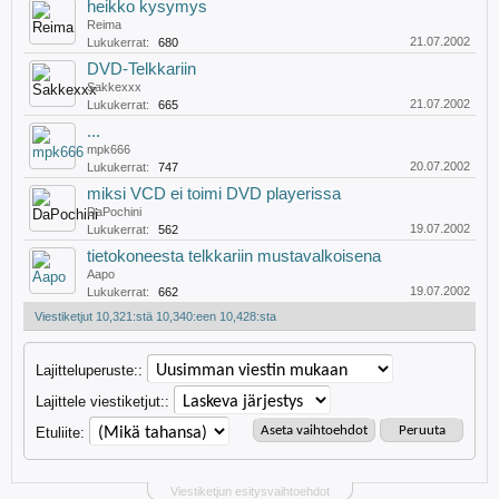
heikko kysymys
Reima
21.07.2002
Lukukerrat:
680
DVD-Telkkariin
Sakkexxx
21.07.2002
Lukukerrat:
665
...
mpk666
20.07.2002
Lukukerrat:
747
miksi VCD ei toimi DVD playerissa
DaPochini
19.07.2002
Lukukerrat:
562
tietokoneesta telkkariin mustavalkoisena
Aapo
19.07.2002
Lukukerrat:
662
Viestiketjut 10,321:stä 10,340:een 10,428:sta
Lajitteluperuste::
Lajittele viestiketjut::
Etuliite:
Viestiketjun esitysvaihtoehdot