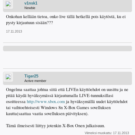
v1nsk1
Newbie
Onkohan kellään tietoa, onko live tällä hetkellä pois käytöstä, ku ei
pysty kirjautuun sisään???
17.11.2013
Tiger25
Active member
Ongelma saattaa johtua siitä että LIVEn käyttöehdot on uusittu ja ne
pitää käydä hyväksymässä kirjautumalla LIVE-tunnuksillasi
osoitteessa
http://www.xbox.com
ja hyväksymällä uudet käyttöehdot
tai vaihtoehtoisesti Windows 8n X-Box Games sovelluksen
kautta(saattaa vaatia sovelluksen päivityksen).
Tämä ilmeisesti liittyy jotenkin X-Box Onen julkaisuun.
Viimeksi muokattu:
17.11.2013