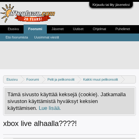
Kirjaudu tai liity jäseneksi
Etusivu
Foorumi
Jäsenet
Uutiset
Ohjelmat
Puhelimet
Etsi foorumista
Uusimmat viestit
Etusivu
Foorumi
Pelit ja pelikonsolit
Kaikki muut pelikonsolit
Xbox 360
Tämä sivusto käyttää keksejä (cookie). Jatkamalla
sivuston käyttämistä hyväksyt keksien
käyttämisen.
Lue lisää.
xbox live alhaalla????!