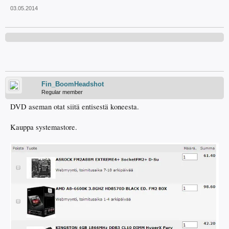
03.05.2014
Fin_BoomHeadshot
Regular member
DVD aseman otat siitä entisestä koneesta.
Kauppa systemastore.