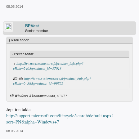
08.05.2014
BPVest
Senior member
juksori sanoi:
BPVest sanoi:
+
http://www.systemastore.fi/product_info.php?
cPath=240&products_id=37013
Käyttis
http://www.systemastore.fi/product_info.php?
cPath=6_38&products_id=99855
Eli Windows 8 kannattaa ottaa, ei W7?
Jep, ton takia
http://support.microsoft.com/lifecycle/search/default.aspx?
sort=PN&alpha=Windows+7
08.05.2014