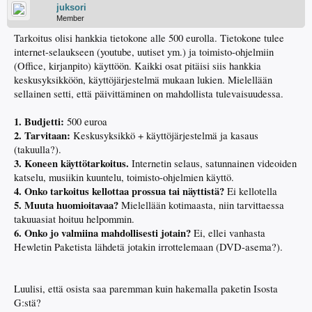
juksori
Member
Tarkoitus olisi hankkia tietokone alle 500 eurolla. Tietokone tulee
internet-selaukseen (youtube, uutiset ym.) ja toimisto-ohjelmiin
(Office, kirjanpito) käyttöön. Kaikki osat pitäisi siis hankkia
keskusyksikköön, käyttöjärjestelmä mukaan lukien. Mielellään
sellainen setti, että päivittäminen on mahdollista tulevaisuudessa.
1. Budjetti:
500 euroa
2. Tarvitaan:
Keskusyksikkö + käyttöjärjestelmä ja kasaus
(takuulla?).
3. Koneen käyttötarkoitus.
Internetin selaus, satunnainen videoiden
katselu, musiikin kuuntelu, toimisto-ohjelmien käyttö.
4. Onko tarkoitus kellottaa prossua tai näyttistä?
Ei kellotella
5. Muuta huomioitavaa?
Mielellään kotimaasta, niin tarvittaessa
takuuasiat hoituu helpommin.
6. Onko jo valmiina mahdollisesti jotain?
Ei, ellei vanhasta
Hewletin Paketista lähdetä jotakin irrottelemaan (DVD-asema?).
Luulisi, että osista saa paremman kuin hakemalla paketin Isosta
G:stä?