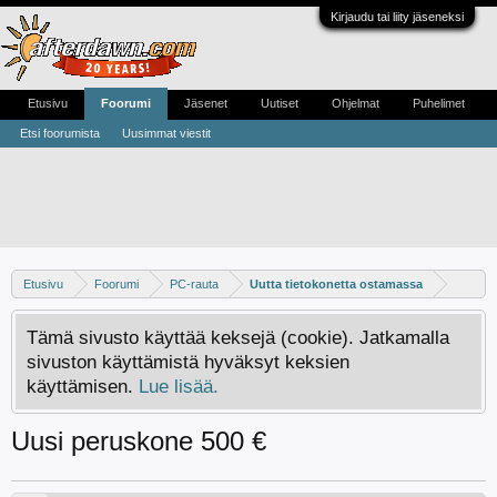
Kirjaudu tai liity jäseneksi
Etusivu
Foorumi
Jäsenet
Uutiset
Ohjelmat
Puhelimet
Etsi foorumista
Uusimmat viestit
Etusivu
Foorumi
PC-rauta
Uutta tietokonetta ostamassa
Tämä sivusto käyttää keksejä (cookie). Jatkamalla
sivuston käyttämistä hyväksyt keksien
käyttämisen.
Lue lisää.
Uusi peruskone 500 €