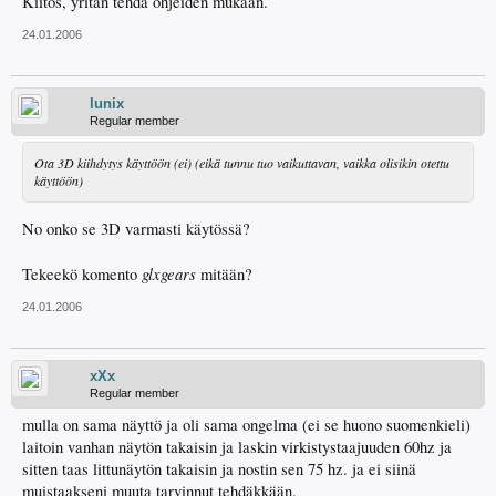
Kiitos, yritän tehdä ohjeiden mukaan.
24.01.2006
lunix
Regular member
Ota 3D kiihdytys käyttöön (ei) (eikä tunnu tuo vaikuttavan, vaikka olisikin otettu
käyttöön)
No onko se 3D varmasti käytössä?
glxgears
Tekeekö komento
mitään?
24.01.2006
xXx
Regular member
mulla on sama näyttö ja oli sama ongelma (ei se huono suomenkieli)
laitoin vanhan näytön takaisin ja laskin virkistystaajuuden 60hz ja
sitten taas littunäytön takaisin ja nostin sen 75 hz. ja ei siinä
muistaakseni muuta tarvinnut tehdäkkään.