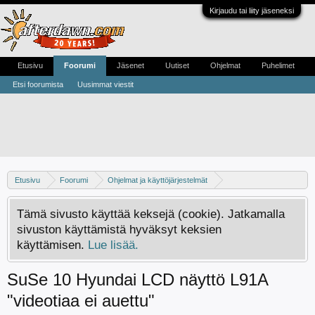
Kirjaudu tai liity jäseneksi
Etusivu
Foorumi
Jäsenet
Uutiset
Ohjelmat
Puhelimet
Etsi foorumista
Uusimmat viestit
Etusivu
Foorumi
Ohjelmat ja käyttöjärjestelmät
Linux -keskustelu
Tämä sivusto käyttää keksejä (cookie). Jatkamalla
sivuston käyttämistä hyväksyt keksien
käyttämisen.
Lue lisää.
SuSe 10 Hyundai LCD näyttö L91A
"videotiaa ei auettu"