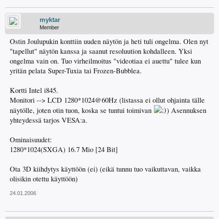
myktar
Member
Ostin Joulupukin konttiin uuden näytön ja heti tuli ongelma. Olen nyt
"tapellut" näytön kanssa ja saanut resoluution kohdalleen. Yksi
ongelma vain on. Tuo virheilmoitus "videotiaa ei auettu" tulee kun
yritän pelata Super-Tuxia tai Frozen-Bubblea.
Kortti Intel i845.
Monitori --> LCD 1280*1024@60Hz (listassa ei ollut ohjainta tälle
näytölle, joten otin tuon, koska se tuntui toimivan
) Asennuksen
yhteydessä tarjos VESA:a.
Ominaisuudet:
1280*1024(SXGA) 16.7 Mio [24 Bit]
Ota 3D kiihdytys käyttöön (ei) (eikä tunnu tuo vaikuttavan, vaikka
olisikin otettu käyttöön)
24.01.2006