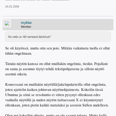
24.01.2006
myktar
Member
No onko se 3D varmasti käytössä?
Se oli käytössä, mutta otin sen pois. Mitään vaikutusta tuolla ei ollut
tähän ongelmaan.
Tämän näytön kanssa on ollut muillakin ongelmia, tiedän. Pojallani
on sama ja asennus täytyi tehdä tekstipohjaisena ja silloin näyttö
asentui oikein.
Koneessani on muillakin näytöillä/jakelupaketeilla ollut ongelmia,
joten ajattelin kaiken johtuvan näytönohjaimesta. Kokeilin tässä
Ubuntua ja siinä se resoluutio ei sitten pysynyt ollenkaan edes
vanhalla näytöllä ja uuden näytön laittaessani X ei käynnistynyt
ollenkaan, joten pistin kaikki matalaksi ja asensin SuSen uudelleen.
Olen nyt kokeillut ohjeita, mutta en ole saanut tulosta. Mutta kyllä