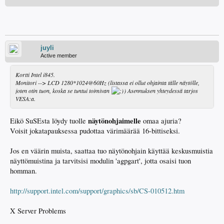
juyli
Active member
Kortti Intel i845.
Monitori --> LCD 1280*1024@60Hz (listassa ei ollut ohjainta tälle näytölle,
joten otin tuon, koska se tuntui toimivan
) Asennuksen yhteydessä tarjos
VESA:a.
näytönohjaimelle
Eikö SuSEsta löydy tuolle
omaa ajuria?
Voisit jokatapauksessa pudottaa värimäärää 16-bittiseksi.
Jos en väärin muista, saattaa tuo näytönohjain käyttää keskusmuistia
näyttömuistina ja tarvitsisi modulin 'agpgart', jotta osaisi tuon
homman.
http://support.intel.com/support/graphics/sb/CS-010512.htm
X Server Problems