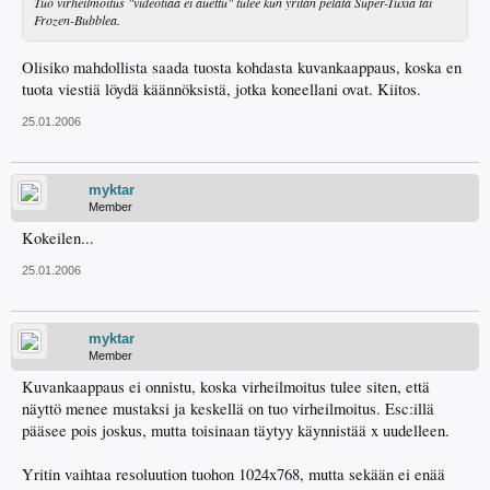
Tuo virheilmoitus "videotiaa ei auettu" tulee kun yritän pelata Super-Tuxia tai
Frozen-Bubblea.
Olisiko mahdollista saada tuosta kohdasta kuvankaappaus, koska en
tuota viestiä löydä käännöksistä, jotka koneellani ovat. Kiitos.
25.01.2006
myktar
Member
Kokeilen...
25.01.2006
myktar
Member
Kuvankaappaus ei onnistu, koska virheilmoitus tulee siten, että
näyttö menee mustaksi ja keskellä on tuo virheilmoitus. Esc:illä
pääsee pois joskus, mutta toisinaan täytyy käynnistää x uudelleen.
Yritin vaihtaa resoluution tuohon 1024x768, mutta sekään ei enää