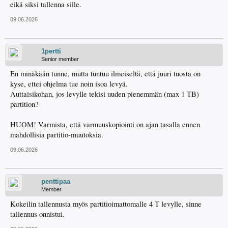
eikä siksi tallenna sille.
09.06.2026
1pertti
Senior member
En minäkään tunne, mutta tuntuu ilmeiseltä, että juuri tuosta on
kyse, ettei ohjelma tue noin isoa levyä.
Auttaisikohan, jos levylle tekisi uuden pienemmän (max 1 TB)
partition?
HUOM! Varmista, että varmuuskopiointi on ajan tasalla ennen
mahdollisia partitio-muutoksia.
09.06.2026
penttipaa
Member
Kokeilin tallennusta myös partitioimattomalle 4 T levylle, sinne
tallennus onnistui.