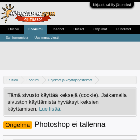
Kirjaudu tai liity jäseneksi
Etusivu
Foorumi
Jäsenet
Uutiset
Ohjelmat
Puhelimet
Etsi foorumista
Uusimmat viestit
Etusivu
Foorumi
Ohjelmat ja käyttöjärjestelmät
Ajuri- ja softaongelmat
Tämä sivusto käyttää keksejä (cookie). Jatkamalla
sivuston käyttämistä hyväksyt keksien
käyttämisen.
Lue lisää.
Photoshop ei tallenna
Ongelma