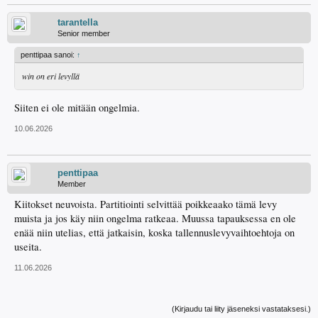
tarantella
Senior member
penttipaa sanoi:
↑
win on eri levyllä
Siiten ei ole mitään ongelmia.
10.06.2026
penttipaa
Member
Kiitokset neuvoista. Partitiointi selvittää poikkeaako tämä levy
muista ja jos käy niin ongelma ratkeaa. Muussa tapauksessa en ole
enää niin utelias, että jatkaisin, koska tallennuslevyvaihtoehtoja on
useita.
11.06.2026
(Kirjaudu tai liity jäseneksi vastataksesi.)