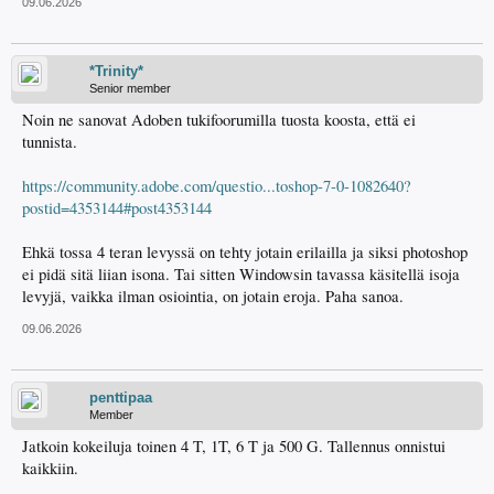
09.06.2026
*Trinity*
Senior member
Noin ne sanovat Adoben tukifoorumilla tuosta koosta, että ei
tunnista.
https://community.adobe.com/questio...toshop-7-0-1082640?
postid=4353144#post4353144
Ehkä tossa 4 teran levyssä on tehty jotain erilailla ja siksi photoshop
ei pidä sitä liian isona. Tai sitten Windowsin tavassa käsitellä isoja
levyjä, vaikka ilman osiointia, on jotain eroja. Paha sanoa.
09.06.2026
penttipaa
Member
Jatkoin kokeiluja toinen 4 T, 1T, 6 T ja 500 G. Tallennus onnistui
kaikkiin.