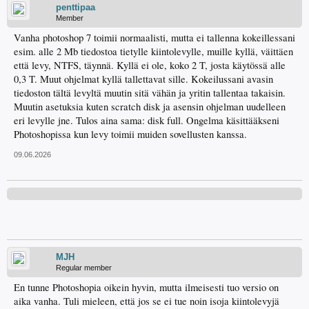
penttipaa
Member
Vanha photoshop 7 toimii normaalisti, mutta ei tallenna kokeillessani
esim. alle 2 Mb tiedostoa tietylle kiintolevylle, muille kyllä, väittäen
että levy, NTFS, täynnä. Kyllä ei ole, koko 2 T, josta käytössä alle
0,3 T. Muut ohjelmat kyllä tallettavat sille. Kokeilussani avasin
tiedoston tältä levyltä muutin sitä vähän ja yritin tallentaa takaisin.
Muutin asetuksia kuten scratch disk ja asensin ohjelman uudelleen
eri levylle jne. Tulos aina sama: disk full. Ongelma käsittääkseni
Photoshopissa kun levy toimii muiden sovellusten kanssa.
09.06.2026
MJH
Regular member
En tunne Photoshopia oikein hyvin, mutta ilmeisesti tuo versio on
aika vanha. Tuli mieleen, että jos se ei tue noin isoja kiintolevyjä