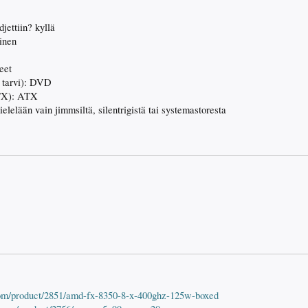
jettiin? kyllä
inen
eet
 tarvi): DVD
TX): ATX
lelään vain jimmsiltä, silentrigistä tai systemastoresta
com/product/2851/amd-fx-8350-8-x-400ghz-125w-boxed