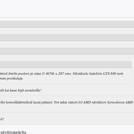
ääntyä Intelin puoleen ja ottaa i5 4670k + Z87 emo. Näyttikseks kattelisin GTX 680 noin
lman postikuluja.
lit kui kaua high asetuksilla?
ellei konsolikäännöksiä kusta pahasti. Ton takia ottasin kyl AMD näyttiksen (konsoleissa AMD
sit?
näyttispuolelta