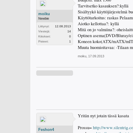
Tarvitsetko kasauksen?:kyllä
Sisältyykö käyttöjärjestelmä bud
moiku
Käyttötarkoitus: raskas Pelaam
Newbie
Aiotko kellottaa?: kyllä
Liittynyt:
12.08.2013
Mitä on jo valmiina?: oheislaitt
Viestejä:
14
Optinen asema(DVD/Bluray/ei
Kiitokset:
0
Koneen koko(ATX/mATX/mI
Pisteet:
1
Muuta huomioitavaa: -Tilaan mie
moiku
,
17.09.2013
Yritän nyt jotain tässä kasata
Prossu=
http://www.silentrig.
Feshon4