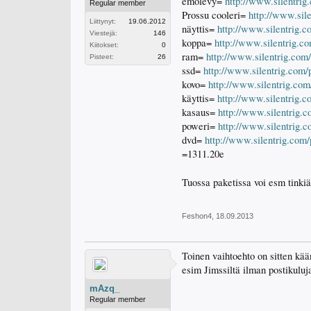
emolevy=
http://www.silentri
Regular member
Prossu cooleri=
http://www.sil
Liittynyt:
19.06.2012
näyttis=
http://www.silentrig.
Viestejä:
146
koppa=
http://www.silentrig.co
Kiitokset:
0
ram=
http://www.silentrig.com
Pisteet:
26
ssd=
http://www.silentrig.com
kovo=
http://www.silentrig.com
käyttis=
http://www.silentrig.
kasaus=
http://www.silentrig.
poweri=
http://www.silentrig.
dvd=
http://www.silentrig.com
=1311.20e
Tuossa paketissa voi esm tinkiä 
Feshon4
,
18.09.2013
Toinen vaihtoehto on sitten kä
esim Jimssiltä ilman postikuluj
mAzq_
Regular member