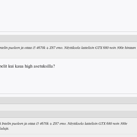
Intelin puoleen ja ottaa i5 4670k + Z87 emo. Näyttikseks kattelisin GTX 680 noin 300e hintaan
lit kui kaua high asetuksilla?
ä Intelin puoleen ja ottaa i5 4670k + Z87 emo. Näyttikseks kattelisin GTX 680 noin 300e
kuluja.