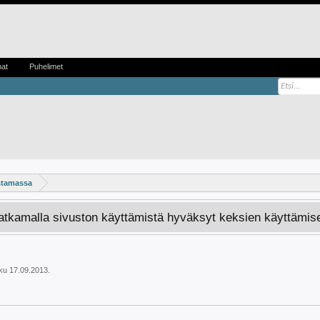
mat
Puhelimet
ostamassa
Jatkamalla sivuston käyttämistä hyväksyt keksien käyttämis
ku
17.09.2013
.