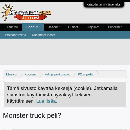
Kirjaudu tai liity jäseneksi
Etusivu
Foorumi
Jäsenet
Uutiset
Ohjelmat
Puhelimet
Etsi foorumista
Uusimmat viestit
Etusivu
Foorumi
Pelit ja pelikonsolit
PC:n pelit
Tämä sivusto käyttää keksejä (cookie). Jatkamalla
sivuston käyttämistä hyväksyt keksien
käyttämisen.
Lue lisää.
Monster truck peli?