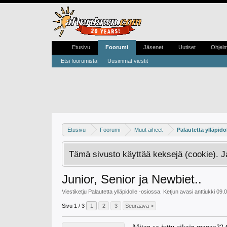
Etusivu
Foorumi
Jäsenet
Uutiset
Ohjel
Etsi foorumista
Uusimmat viestit
Etusivu
Foorumi
Muut aiheet
Palautetta ylläpido
Tämä sivusto käyttää keksejä (cookie). 
Junior, Senior ja Newbiet..
Viestiketju
Palautetta ylläpidolle
-osiossa. Ketjun avasi
anttiukki
09.
Sivu 1 / 3
1
2
3
Seuraava >
Miten se juttu oikein menee?? O