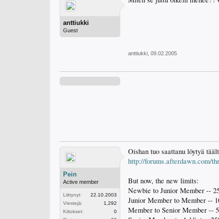
anttiukki
Guest
anttiukki
,
09.02.2005
Oishan tuo saattanu löytyä tääl
http://forums.afterdawn.com/t
Pein
But now, the new limits:
Active member
Newbie to Junior Member -- 25
Liittynyt:
22.10.2003
Junior Member to Member -- 1
Viestejä:
1,292
Member to Senior Member -- 5
Kiitokset:
0