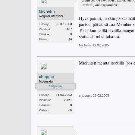
Entäs jos on semmonen keskustelu joho
siitäkin junior memberiks
Michelin
Regular member
Hyvä pointti, itsekin joskus näi
parissa päivässä saa Member st
Liittynyt:
30.07.2003
Tosin kun näillä sivuilla hengai
Viestejä:
407
Kiitokset:
0
status sit mikä tahansa.
Pisteet:
26
Michelin
,
19.02.2005
Mieluiten menttaliteetillä "jos 
chopper
Moderator
Ylläpitäjä
Liittynyt:
01.04.2002
chopper
,
19.02.2005
Viestejä:
2,161
Kiitokset:
0
Pisteet:
66