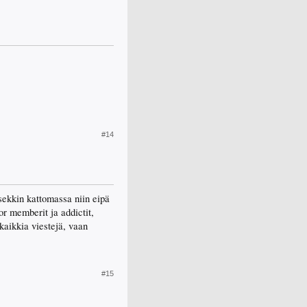
#14
tsekkin kattomassa niin eipä
or memberit ja addictit,
kaikkia viestejä, vaan
#15