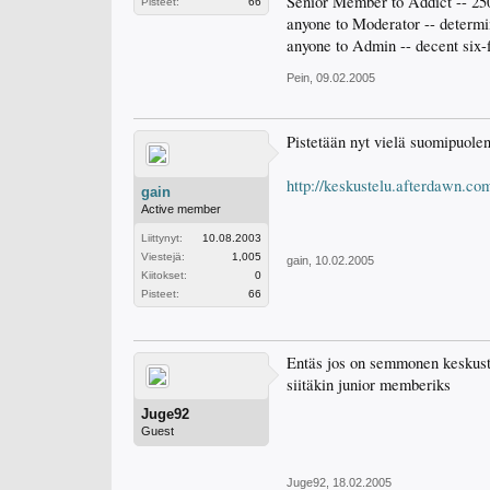
Senior Member to Addict -- 25
Pisteet:
66
anyone to Moderator -- determi
anyone to Admin -- decent six-
Pein
,
09.02.2005
Pistetään nyt vielä suomipuolen
http://keskustelu.afterdawn.c
gain
Active member
Liittynyt:
10.08.2003
Viestejä:
1,005
gain
,
10.02.2005
Kiitokset:
0
Pisteet:
66
Entäs jos on semmonen keskustel
siitäkin junior memberiks
Juge92
Guest
Juge92
,
18.02.2005