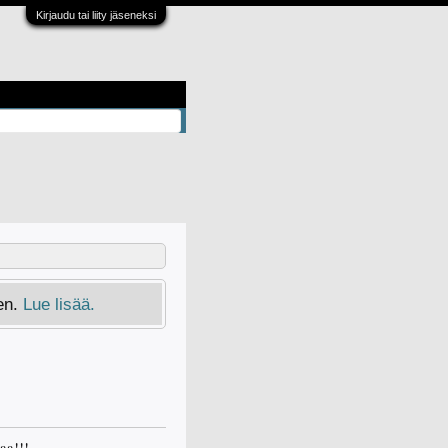
Kirjaudu tai liity jäseneksi
en.
Lue lisää.
aa!!!