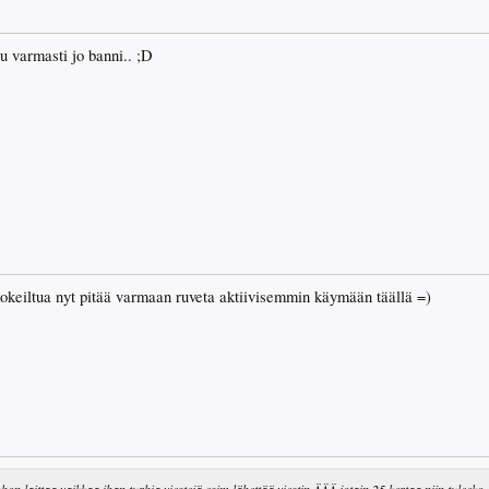
uu varmasti jo banni.. ;D
e kokeiltua nyt pitää varmaan ruveta aktiivisemmin käymään täällä =)