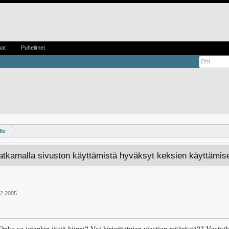
mat
Puhelimet
lle
Jatkamalla sivuston käyttämistä hyväksyt keksien käyttämis
02.2005
.
nko se jotenkin iästä kiinni? Vai kirjoittetujen viestien määrästä?? Vastatk