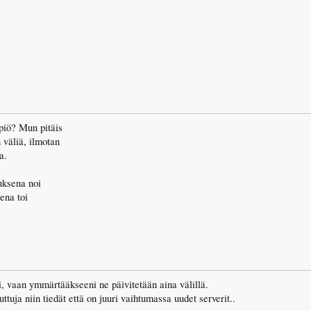
piö? Mun pitäis
 väliä, ilmotan
a.
uksena noi
ena toi
i, vaan ymmärtääkseeni ne päivitetään aina välillä.
juttuja niin tiedät että on juuri vaihtumassa uudet serverit..