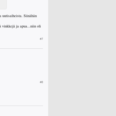
a uutisaiheista. Siinähän
 vinkkejä ja apua...niin oli
#7
#8