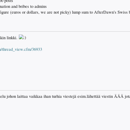
00 posts
nation and bribes to admins
figure (euros or dollars, we are not picky) lump sum to AfterDawn's Swiss
kin linkki.
om/thread_view.cfm/36933
u johon laittaa vaikkaa ihan turhia viestejä esim.lähettää viestin ÄÄÄ jota