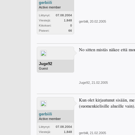
gerbiili
Active member
Liittynyt:
07.08.2004
Viestejä:
1,848
gerbiili
,
20.02.2005
Kiitokset:
0
Pisteet:
66
No sitten mistäs näkee että mon
Juge92
Guest
Juge92
,
21.02.2005
Kun olet kirjautunut sisään, men
(suomenkielisille alueille vain)
gerbiili
Active member
Liittynyt:
07.08.2004
Viestejä:
1,848
gerbiili
,
21.02.2005