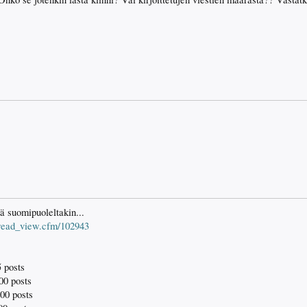
tä suomipuoleltakin...
hread_view.cfm/102943
 posts
00 posts
00 posts