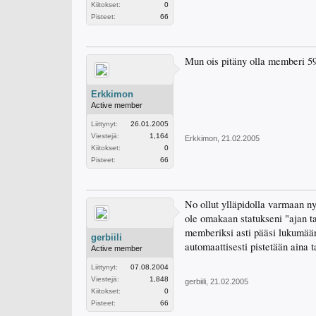
Kiitokset:
0
Pisteet:
66
Mun ois pitäny olla memberi 59 v
Erkkimon
Active member
Liittynyt:
26.01.2005
Viestejä:
1,164
Erkkimon
,
21.02.2005
Kiitokset:
0
Pisteet:
66
No ollut ylläpidolla varmaan ny
ole omakaan statukseni "ajan ta
memberiksi asti pääsi lukumäär
gerbiili
automaattisesti pistetään aina
Active member
Liittynyt:
07.08.2004
Viestejä:
1,848
gerbiili
,
21.02.2005
Kiitokset:
0
Pisteet:
66