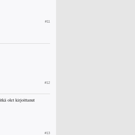
#11
#12
kä olet kirjoittanut
#13