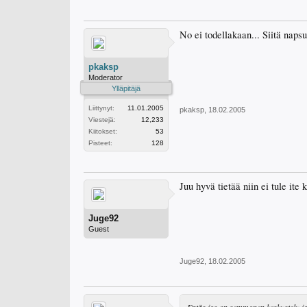
No ei todellakaan... Siitä naps
pkaksp
Moderator
Ylläpitäjä
Liittynyt:
11.01.2005
pkaksp
,
18.02.2005
Viestejä:
12,233
Kiitokset:
53
Pisteet:
128
Juu hyvä tietää niin ei tule it
Juge92
Guest
Juge92
,
18.02.2005