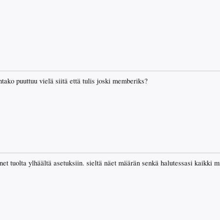
tako puuttuu vielä siitä että tulis joski memberiks?
et tuolta ylhäältä asetuksiin. sieltä näet määrän senkä halutessasi kaikki mit
.