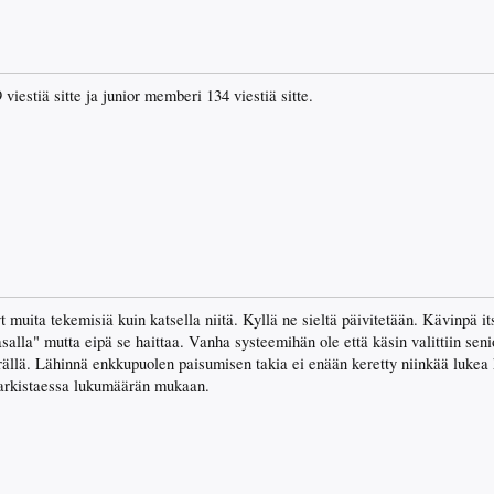
iestiä sitte ja junior memberi 134 viestiä sitte.
t muita tekemisiä kuin katsella niitä. Kyllä ne sieltä päivitetään. Kävinpä i
salla" mutta eipä se haittaa. Vanha systeemihän ole että käsin valittiin seni
ällä. Lähinnä enkkupuolen paisumisen takia ei enään keretty niinkää lukea 
 tarkistaessa lukumäärän mukaan.