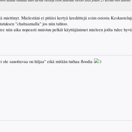
n laittaa vaikkaa ihan turhia viestejä esim.lähettää viestin ÄÄÄ jotain 25 kertaa niin tuleeko
tä miettinyt. Mielestäni ei pitäisi kertyä krediittejä esim osiosta Keskusteluj
atuksen "chattaamalla" jos niin tahtoo.
lee niin aika nopeasti muistuu pelkät käyttäjänimet mieleen joilta tulee hyviä
ei ole sanottavaa on hiljaa" eikä mitään turhaa floodia