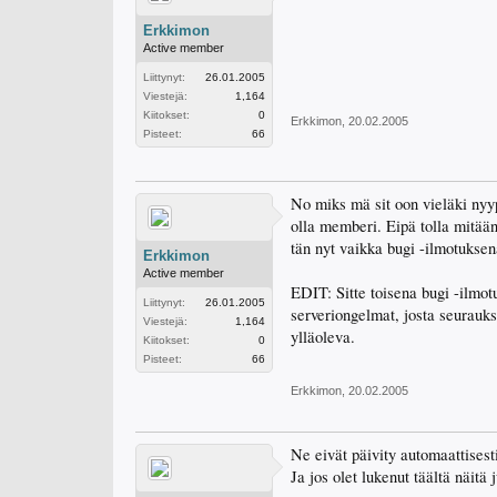
Erkkimon
Active member
Liittynyt:
26.01.2005
Viestejä:
1,164
Kiitokset:
0
Erkkimon
,
20.02.2005
Pisteet:
66
No miks mä sit oon vieläki nyy
olla memberi. Eipä tolla mitään
tän nyt vaikka bugi -ilmotuksen
Erkkimon
Active member
EDIT: Sitte toisena bugi -ilmot
Liittynyt:
26.01.2005
serveriongelmat, josta seurauks
Viestejä:
1,164
ylläoleva.
Kiitokset:
0
Pisteet:
66
Erkkimon
,
20.02.2005
Ne eivät päivity automaattisest
Ja jos olet lukenut täältä näitä 