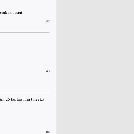
 bank account
#2
#3
in 25 kertaa niin tuleeko
#4