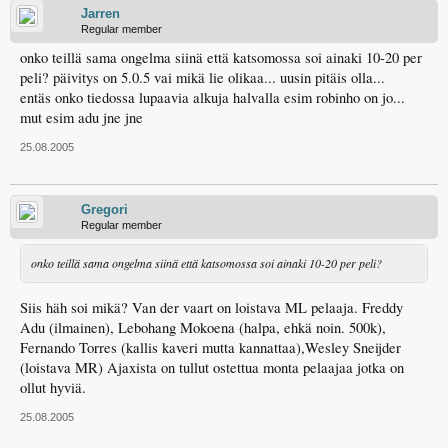
Jarren
Regular member
onko teillä sama ongelma siinä että katsomossa soi ainaki 10-20 per
peli? päivitys on 5.0.5 vai mikä lie olikaa... uusin pitäis olla...
entäs onko tiedossa lupaavia alkuja halvalla esim robinho on jo...
mut esim adu jne jne
25.08.2005
Gregori
Regular member
onko teillä sama ongelma siinä että katsomossa soi ainaki 10-20 per peli?
Siis häh soi mikä? Van der vaart on loistava ML pelaaja. Freddy
Adu (ilmainen), Lebohang Mokoena (halpa, ehkä noin. 500k),
Fernando Torres (kallis kaveri mutta kannattaa),Wesley Sneijder
(loistava MR) Ajaxista on tullut ostettua monta pelaajaa jotka on
ollut hyviä.
25.08.2005