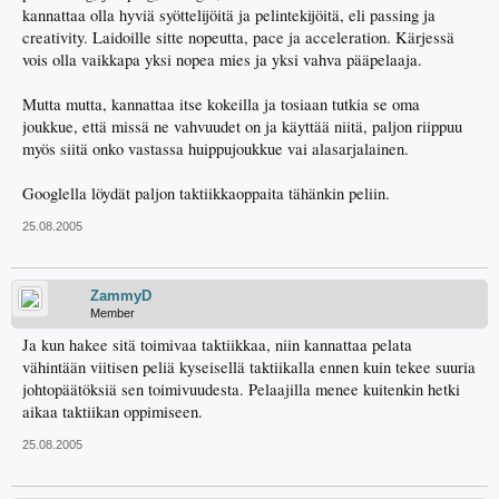
kannattaa olla hyviä syöttelijöitä ja pelintekijöitä, eli passing ja
creativity. Laidoille sitte nopeutta, pace ja acceleration. Kärjessä
vois olla vaikkapa yksi nopea mies ja yksi vahva pääpelaaja.
Mutta mutta, kannattaa itse kokeilla ja tosiaan tutkia se oma
joukkue, että missä ne vahvuudet on ja käyttää niitä, paljon riippuu
myös siitä onko vastassa huippujoukkue vai alasarjalainen.
Googlella löydät paljon taktiikkaoppaita tähänkin peliin.
25.08.2005
ZammyD
Member
Ja kun hakee sitä toimivaa taktiikkaa, niin kannattaa pelata
vähintään viitisen peliä kyseisellä taktiikalla ennen kuin tekee suuria
johtopäätöksiä sen toimivuudesta. Pelaajilla menee kuitenkin hetki
aikaa taktiikan oppimiseen.
25.08.2005