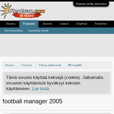
Kirjaudu tai liity jäseneksi
Etusivu
Foorumi
Jäsenet
Uutiset
Ohjelmat
Puhelimet
Etsi foorumista
Uusimmat viestit
Etusivu
Foorumi
Pelit ja pelikonsolit
PC:n pelit
Tämä sivusto käyttää keksejä (cookie). Jatkamalla
sivuston käyttämistä hyväksyt keksien
käyttämisen.
Lue lisää.
football manager 2005