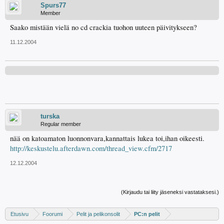
Spurs77
Member
Saako mistään vielä no cd crackia tuohon uuteen päivitykseen?
11.12.2004
turska
Regular member
nää on katoamaton luonnonvara,kannattais lukea toi,ihan oikeesti.
http://keskustelu.afterdawn.com/thread_view.cfm/2717
12.12.2004
(Kirjaudu tai liity jäseneksi vastataksesi.)
Etusivu
Foorumi
Pelit ja pelikonsolit
PC:n pelit