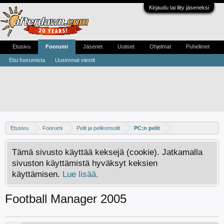
Kirjaudu tai liity jäseneksi
Etusivu
Foorumi
Jäsenet
Uutiset
Ohjelmat
Puhelimet
Etsi foorumista
Uusimmat viestit
Etusivu
Foorumi
Pelit ja pelikonsolit
PC:n pelit
Tämä sivusto käyttää keksejä (cookie). Jatkamalla
sivuston käyttämistä hyväksyt keksien
käyttämisen.
Lue lisää.
Football Manager 2005