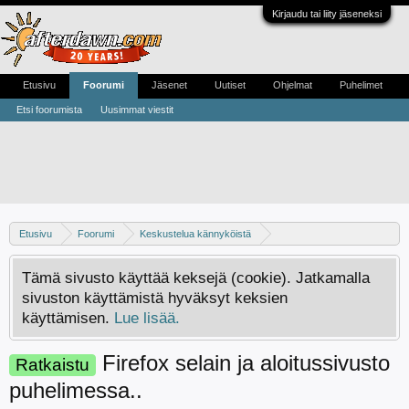
Kirjaudu tai liity jäseneksi
Etusivu
Foorumi
Jäsenet
Uutiset
Ohjelmat
Puhelimet
Etsi foorumista
Uusimmat viestit
Etusivu
Foorumi
Keskustelua kännyköistä
Android -keskustelu
Tämä sivusto käyttää keksejä (cookie). Jatkamalla
sivuston käyttämistä hyväksyt keksien
käyttämisen.
Lue lisää.
Firefox selain ja aloitussivusto
Ratkaistu
puhelimessa..