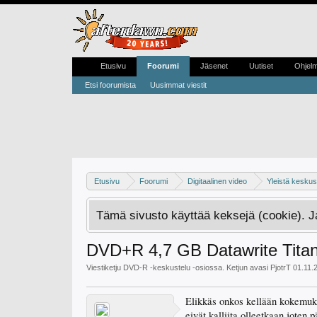
Etusivu
Foorumi
Jäsenet
Uutiset
Ohjel
Etsi foorumista
Uusimmat viestit
Etusivu
Foorumi
Digitaalinen video
Yleistä keskust
Tämä sivusto käyttää keksejä (cookie). 
DVD+R 4,7 GB Datawrite Titan
Viestiketju
DVD-R -keskustelu
-osiossa. Ketjun avasi
PjotrT
01.11.
Elikkäs onkos kellään kokemuksia
eivät kalliita olleetkaan joten 