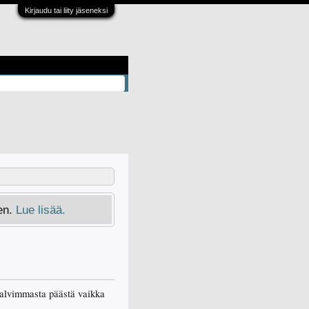
Kirjaudu tai liity jäseneksi
en.
Lue lisää.
n halvimmasta päästä vaikka