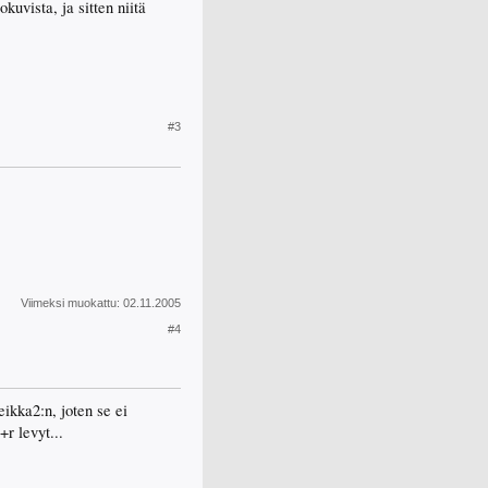
uvista, ja sitten niitä
#3
Viimeksi muokattu:
02.11.2005
#4
eikka2:n, joten se ei
r levyt...