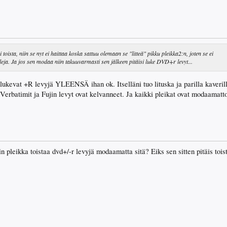
 toista, niin se nyt ei haittaa koska sattuu olemaan se "litteä" pikku pleikka2:n, joten se ei
eja. Ja jos sen modaa niin takuuvarmasti sen jälkeen pitäisi luke DVD+r levyt...
kevat +R levyjä YLEENSÄ ihan ok. Itselläni tuo lituska ja parilla kaverill
i Verbatimit ja Fujin levyt ovat kelvanneet. Ja kaikki pleikat ovat modaamatt
n pleikka toistaa dvd+/-r levyjä modaamatta sitä? Eiks sen sitten pitäis toist