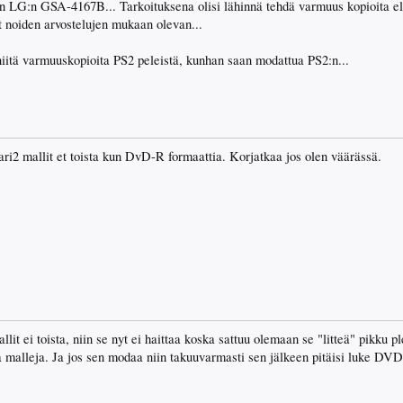
on LG:n GSA-4167B... Tarkoituksena olisi lähinnä tehdä varmuus kopioita elok
ät noiden arvostelujen mukaan olevan...
niitä varmuuskopioita PS2 peleistä, kunhan saan modattua PS2:n...
ari2 mallit et toista kun DvD-R formaattia. Korjatkaa jos olen väärässä.
lit ei toista, niin se nyt ei haittaa koska sattuu olemaan se "litteä" pikku pl
 malleja. Ja jos sen modaa niin takuuvarmasti sen jälkeen pitäisi luke DVD+