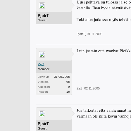
Uusi polttava on tulossa ja se 
katsella. Ihan hyviä näyttäisiv
PjotrT
Toki aion jatkossa myös tehdä 
Guest
PjotrT
,
01.11.2005
Luin jostain että wanhat Pleikk
ZeZ
Member
Liittynyt:
31.05.2005
Viestejä:
95
Kiitokset:
0
ZeZ
,
02.11.2005
Pisteet:
16
Jos tarkoitat että vanhemmat mal
varmaan ole niitä kovin vanhoja
PjotrT
Guest