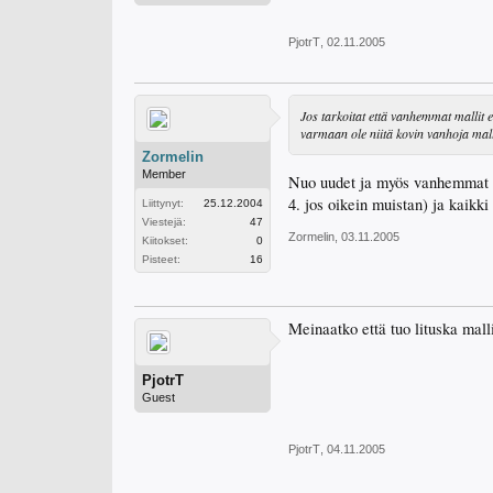
PjotrT
,
02.11.2005
Jos tarkoitat että vanhemmat mallit ei
varmaan ole niitä kovin vanhoja mall
Zormelin
Member
Nuo uudet ja myös vanhemmat lu
4. jos oikein muistan) ja kaikk
Liittynyt:
25.12.2004
Viestejä:
47
Zormelin
,
03.11.2005
Kiitokset:
0
Pisteet:
16
Meinaatko että tuo lituska malli
PjotrT
Guest
PjotrT
,
04.11.2005