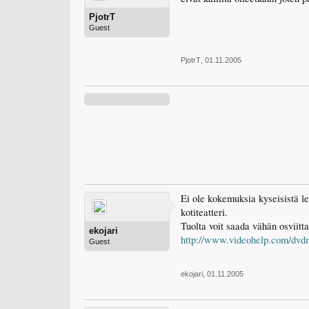
PjotrT
Guest
PjotrT
,
01.11.2005
Ei ole kokemuksia kyseisistä le
kotiteatteri.
Tuolta voit saada vähän osviitt
ekojari
http://www.videohelp.com/dvd
Guest
ekojari
,
01.11.2005