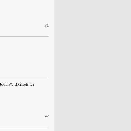
#1
töön PC ,konsoli tai
#2