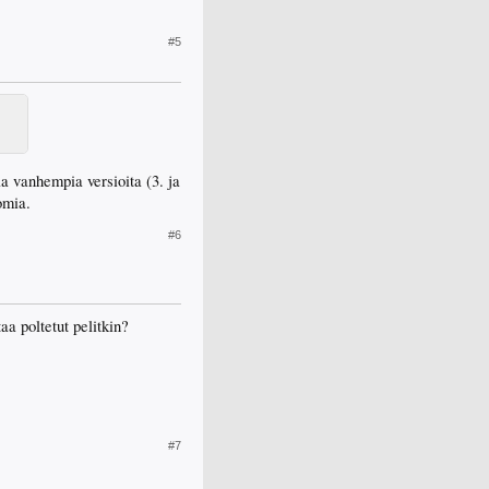
#5
a vanhempia versioita (3. ja
omia.
#6
aa poltetut pelitkin?
#7