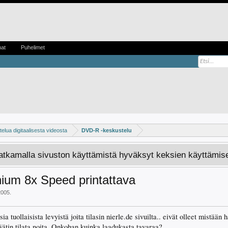
mat
Puhelimet
elua digitaalisesta videosta
DVD-R -keskustelu
Jatkamalla sivuston käyttämistä hyväksyt keksien käyttämis
ium 8x Speed printattava
2005
.
 tuollaisista levyistä joita tilasin nierle.de sivuilta.. eivät olleet mistää
päätin tilata noita. Onkohan kuinka laadukasta tavaraa?