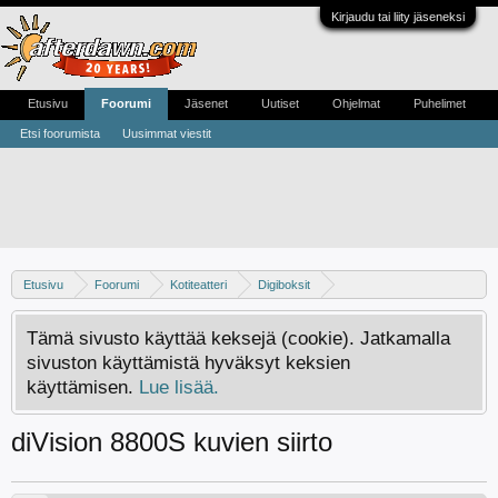
Kirjaudu tai liity jäseneksi
Etusivu
Foorumi
Jäsenet
Uutiset
Ohjelmat
Puhelimet
Etsi foorumista
Uusimmat viestit
Etusivu
Foorumi
Kotiteatteri
Digiboksit
Keskustelua kaapeliverkon digibokseista
Tämä sivusto käyttää keksejä (cookie). Jatkamalla
sivuston käyttämistä hyväksyt keksien
käyttämisen.
Lue lisää.
diVision 8800S kuvien siirto