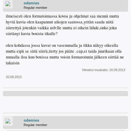
odemies
Regular member
ilmeisesti olen formatoimassa kovoa ja ohjelmat saa mennä mutta
hyviä kuvia olen kaapannut aikojen saatossa,yritän saada niitä
siirrettyä jotenkin vaikka usb:lle mutta ei oikein lähde,onko joku
siirtänyt kuvia boxista tikulle?
olen kohdassa jossa kuvat on vasemmalla ja tikku näkyy oikealla
mutta eipä se siitä siirrä,tietty jos pääte .cap,ei taida juurikaan olla
muualla iloa kun boxissa mutta voisin formatoinnin jälkeen siirtää ne
takaisin
Viimeksi muokattu:
20.09.2013
20.09.2013
odemies
Regular member