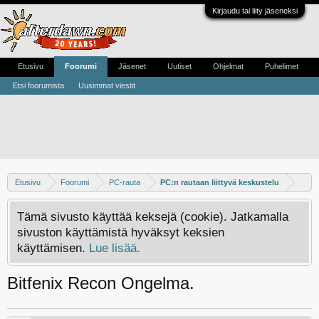
Kirjaudu tai liity jäseneksi
Etusivu
Foorumi
Jäsenet
Uutiset
Ohjelmat
Puhelimet
Etsi foorumista
Uusimmat viestit
Etusivu
Foorumi
PC-rauta
PC:n rautaan liittyvä keskustelu
Tämä sivusto käyttää keksejä (cookie). Jatkamalla
sivuston käyttämistä hyväksyt keksien
käyttämisen.
Lue lisää.
Bitfenix Recon Ongelma.