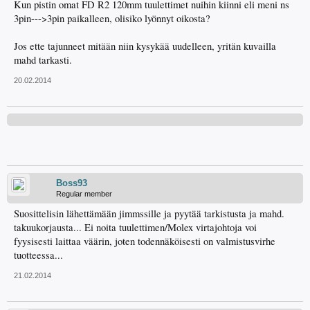
Kun pistin omat FD R2 120mm tuulettimet nuihin kiinni eli meni ns
3pin--->3pin paikalleen, olisiko lyönnyt oikosta?
Jos ette tajunneet mitään niin kysykää uudelleen, yritän kuvailla
mahd tarkasti.
20.02.2014
Boss93
Regular member
Suosittelisin lähettämään jimmssille ja pyytää tarkistusta ja mahd.
takuukorjausta... Ei noita tuulettimen/Molex virtajohtoja voi
fyysisesti laittaa väärin, joten todennäköisesti on valmistusvirhe
tuotteessa...
21.02.2014