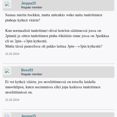
Jerppa15
Regular member
Samaa mietin itsekkin, mutta mitenkäs voiko nuita tuulettimien
piuhoja kytkeä väärin?
Kun normaalisti tuulettimet olivat kotelon säätimessä jossa on
2pinniä ja sitten tuulettimen piuha tökätään sinne jossa on 3paikkaa
eli ns 2pin-->3pin kytkentä.
Mutta tässä paneelissa oli pakko laittaa 3pin--->3pin kytkentä?
21.02.2014
Boss93
Regular member
Ei voi kytkeä väärin, jos urosliittimessä on toisella laidalla
muoviklipsu, kuten useimmissa ellei jopa kaikissa tuulettimen
urosliittimissä on.
21.02.2014
Jerppa15