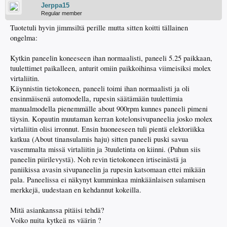
Jerppa15
Regular member
Tuotetuli hyvin jimmsiltä perille mutta sitten koitti tällainen
ongelma:
Kytkin paneelin koneeseen ihan normaalisti, paneeli 5.25 paikkaan,
tuulettimet paikalleen, anturit omiin paikkoihinsa viimeisiksi molex
virtaliitin.
Käynnistin tietokoneen, paneeli toimi ihan normaalisti ja oli
ensinmäisenä automodella, rupesin säätämään tuulettimia
manualmodella pienemmälle about 900rpm kunnes paneeli pimeni
täysin. Kopautin muutaman kerran kotelonsivupaneelia josko molex
virtaliitin olisi irronnut. Ensin huoneeseen tuli pientä elektoriikka
katkua (About tinansulamis haju) sitten paneeli puski savua
vasemmalta missä virtaliitin ja 3tuuletinta on kiinni. (Puhun siis
paneelin piirilevystä). Noh revin tietokoneen irtiseinästä ja
paniikissa avasin sivupaneelin ja rupesin katsomaan ettei mikään
pala. Paneelissa ei näkynyt kumminkaa minkäänlaisen sulamisen
merkkejä, uudestaan en kehdannut kokeilla.
Mitä asiankanssa pitäisi tehdä?
Voiko nuita kytkeä ns väärin ?