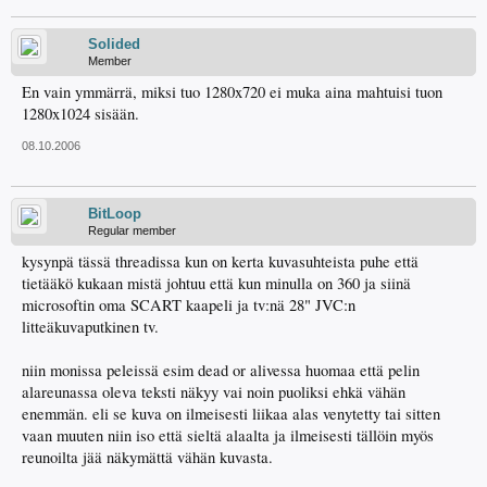
Solided
Member
En vain ymmärrä, miksi tuo 1280x720 ei muka aina mahtuisi tuon
1280x1024 sisään.
08.10.2006
BitLoop
Regular member
kysynpä tässä threadissa kun on kerta kuvasuhteista puhe että
tietääkö kukaan mistä johtuu että kun minulla on 360 ja siinä
microsoftin oma SCART kaapeli ja tv:nä 28" JVC:n
litteäkuvaputkinen tv.
niin monissa peleissä esim dead or alivessa huomaa että pelin
alareunassa oleva teksti näkyy vai noin puoliksi ehkä vähän
enemmän. eli se kuva on ilmeisesti liikaa alas venytetty tai sitten
vaan muuten niin iso että sieltä alaalta ja ilmeisesti tällöin myös
reunoilta jää näkymättä vähän kuvasta.