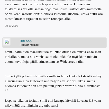
useammin tuo kuva myös laajenee yli reunojen. Uusissakin
telkkareissa voi olla samaa ongelmaa, esim. siskoni dvd-soittimella
on vaikeaa katsella divx-elokuvia kiinteillä subeilla, koska suuri osa
tuosta kuvasta rajautuu mustien reunojen alle.
09.10.2006
BitLoop
Regular member
hmm.. ostin tuon maaliskuussa tai huhtikuussa en muista enää ihan
tarkalleen. mutta siis vanha se ei ole. eikä ole myöskään mitään
zoomi kuvatiloja päällä ainoastaan se Widescreen tila.
ei tuo kyllä pelaamista haittaa millään lailla koska teksteistä näkyy
alareunassa aina kuitenkin niin paljon että sen voi lukea. mutta
huomaa kuitenkin sen että puuttuu jonkun verran sieltä alareunasta
^^
jospa se vika on tosiaan siinä että kuvaputkitv:isä kuvasta jää vaan
näkymättä osa niinkuin arcanix sanoi