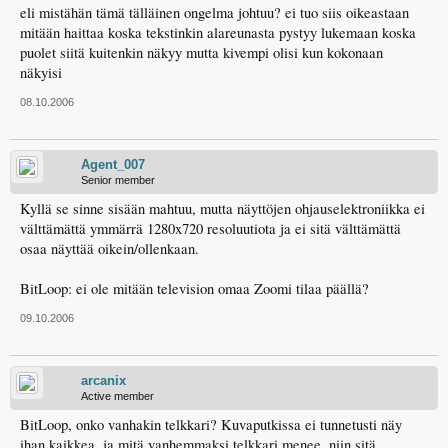
eli mistähän tämä tälläinen ongelma johtuu? ei tuo siis oikeastaan
mitään haittaa koska tekstinkin alareunasta pystyy lukemaan koska
puolet siitä kuitenkin näkyy mutta kivempi olisi kun kokonaan
näkyisi
08.10.2006
Agent_007
Senior member
Kyllä se sinne sisään mahtuu, mutta näyttöjen ohjauselektroniikka ei
välttämättä ymmärrä 1280x720 resoluutiota ja ei sitä välttämättä
osaa näyttää oikein/ollenkaan.
BitLoop: ei ole mitään television omaa Zoomi tilaa päällä?
09.10.2006
arcanix
Active member
BitLoop, onko vanhakin telkkari? Kuvaputkissa ei tunnetusti näy
ihan kaikkea, ja mitä vanhemmaksi telkkari menee, niin sitä