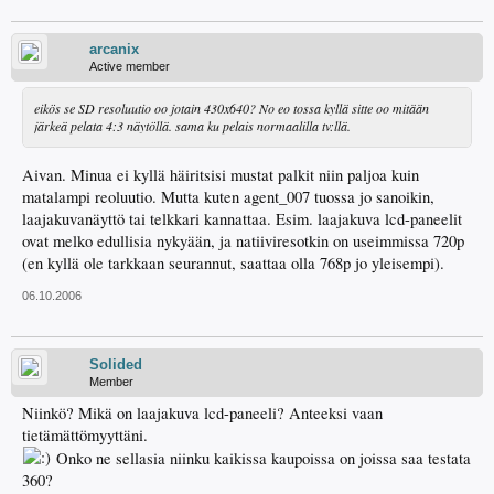
arcanix
Active member
eikös se SD resoluutio oo jotain 430x640? No eo tossa kyllä sitte oo mitään
järkeä pelata 4:3 näytöllä. sama ku pelais normaalilla tv:llä.
Aivan. Minua ei kyllä häiritsisi mustat palkit niin paljoa kuin
matalampi reoluutio. Mutta kuten agent_007 tuossa jo sanoikin,
laajakuvanäyttö tai telkkari kannattaa. Esim. laajakuva lcd-paneelit
ovat melko edullisia nykyään, ja natiiviresotkin on useimmissa 720p
(en kyllä ole tarkkaan seurannut, saattaa olla 768p jo yleisempi).
06.10.2006
Solided
Member
Niinkö? Mikä on laajakuva lcd-paneeli? Anteeksi vaan
tietämättömyyttäni.
Onko ne sellasia niinku kaikissa kaupoissa on joissa saa testata
360?