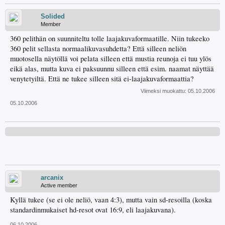
Solided
Member
360 pelithän on suunniteltu tolle laajakuvaformaatille. Niin tukeeko
360 pelit sellasta normaalikuvasuhdetta? Että silleen neliön
muotosella näytöllä voi pelata silleen että mustia reunoja ei tuu ylös
eikä alas, mutta kuva ei paksuunnu silleen että esim. naamat näyttää
venytetyiltä. Että ne tukee silleen sitä ei-laajakuvaformaattia?
Viimeksi muokattu:
05.10.2006
05.10.2006
arcanix
Active member
Kyllä tukee (se ei ole neliö, vaan 4:3), mutta vain sd-resoilla (koska
standardinmukaiset hd-resot ovat 16:9, eli laajakuvana).
06.10.2006