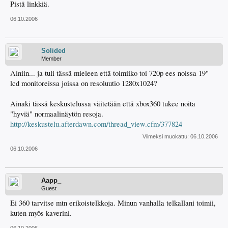
Pistä linkkiä.
06.10.2006
Solided
Member
Ainiin... ja tuli tässä mieleen että toimiiko toi 720p ees noissa 19"
lcd monitoreissa joissa on resoluutio 1280x1024?
Ainaki tässä keskustelussa väitetään että xbox360 tukee noita
"hyviä" normaalinäytön resoja.
http://keskustelu.afterdawn.com/thread_view.cfm/377824
Viimeksi muokattu:
06.10.2006
06.10.2006
Aapp_
Guest
Ei 360 tarvitse mtn erikoistelkkoja. Minun vanhalla telkallani toimii,
kuten myös kaverini.
06.10.2006