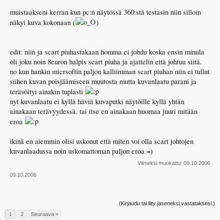
muistaakseni kerran kun pc:n näytössä 360:stä testasin niin silloin
näkyi kuva kokonaan (
)
edit: niin ja scart piuhastakaan homma ei johdu koska ensin minula
oli joku noin 8euron halpis scart piuha ja ajattelin että johtuu siitä.
no kun hankin micrsoftin paljon kalliimman scart piuhan niin ei tullut
siihen kuvan poisjäämiseen muutosta mutta kuvanlaatu parani ja
terävöityi ainakin tuplasti
nyt kuvanlaatu ei kyllä häviä kuvaputki näytöille kyllä yhtän
ainakaan terävyydessä. tai itse en ainakaan huomaa juuri mitään
eroa
ikinä en aiemmin olisi uskonut että miten voi olla scart johtojen
kuvanlaadussa noin uskomattoman paljon eroa =)
Viimeksi muokattu:
09.10.2006
09.10.2006
(Kirjaudu tai liity jäseneksi vastataksesi.)
1
2
Seuraava >