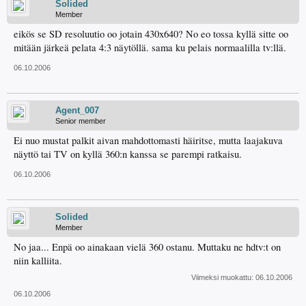
Solided
Member
eikös se SD resoluutio oo jotain 430x640? No eo tossa kyllä sitte oo
mitään järkeä pelata 4:3 näytöllä. sama ku pelais normaalilla tv:llä.
06.10.2006
Agent_007
Senior member
Ei nuo mustat palkit aivan mahdottomasti häiritse, mutta laajakuva
näyttö tai TV on kyllä 360:n kanssa se parempi ratkaisu.
06.10.2006
Solided
Member
No jaa... Enpä oo ainakaan vielä 360 ostanu. Muttaku ne hdtv:t on
niin kalliita.
Viimeksi muokattu:
06.10.2006
06.10.2006