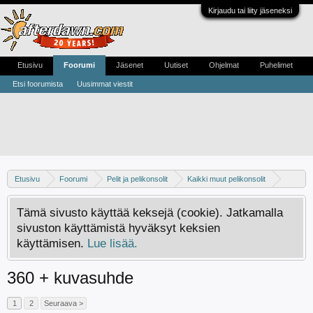
Kirjaudu tai liity jäseneksi
Etusivu
Foorumi
Jäsenet
Uutiset
Ohjelmat
Puhelimet
Etsi foorumista
Uusimmat viestit
Etusivu
Foorumi
Pelit ja pelikonsolit
Kaikki muut pelikonsolit
Xbox 360
Tämä sivusto käyttää keksejä (cookie). Jatkamalla
sivuston käyttämistä hyväksyt keksien
käyttämisen.
Lue lisää.
360 + kuvasuhde
1
2
Seuraava >