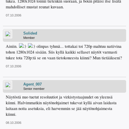
tukea. 1280x1024 toimii tietenkin suoraan, ja boxin pitäisi itse lisätä
mahdolliset mustat reunat kuvaan.
07.10.2006
Solided
Member
Ainiin.
olinpas tyhmä... tottakai toi 720p mahtuu natiivina
tohon 1280x1024 sisään. Siis kyllä kaikki sellaset näytöt varmasti
tukee tota 720p:tä se on vaan tietokoneesta kiinni? Mun tietääkseni?
07.10.2006
Agent_007
Senior member
Näytöstä nuo tuetut resoluutiot ja virkistystaajuudet on yleensä
kiinni. Halvimmatkin näytönohjaimet tukevat kyllä aivan laidasta
laitaan noita asetuksia, eli harvemmin se jää näytönohjaimesta
kiinni.
08.10.2006