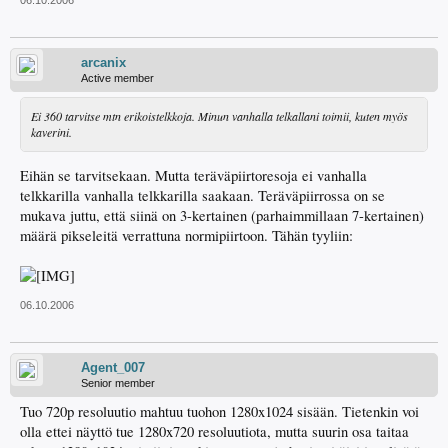
arcanix
Active member
Ei 360 tarvitse mtn erikoistelkkoja. Minun vanhalla telkallani toimii, kuten myös
kaverini.
Eihän se tarvitsekaan. Mutta teräväpiirtoresoja ei vanhalla
telkkarilla vanhalla telkkarilla saakaan. Teräväpiirrossa on se
mukava juttu, että siinä on 3-kertainen (parhaimmillaan 7-kertainen)
määrä pikseleitä verrattuna normipiirtoon. Tähän tyyliin:
06.10.2006
Agent_007
Senior member
Tuo 720p resoluutio mahtuu tuohon 1280x1024 sisään. Tietenkin voi
olla ettei näyttö tue 1280x720 resoluutiota, mutta suurin osa taitaa