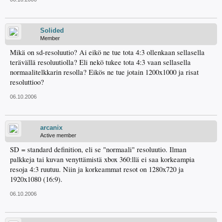
Solided
Member
Mikä on sd-resoluutio? Ai eikö ne tue tota 4:3 ollenkaan sellasella
terävällä resoluutiolla? Eli nekö tukee tota 4:3 vaan sellasella
normaalitelkkarin resolla? Eikös ne tue jotain 1200x1000 ja risat
resoluttioo?
06.10.2006
arcanix
Active member
SD = standard definition, eli se "normaali" resoluutio. Ilman
palkkeja tai kuvan venyttämistä xbox 360:llä ei saa korkeampia
resoja 4:3 ruutuu. Niin ja korkeammat resot on 1280x720 ja
1920x1080 (16:9).
06.10.2006