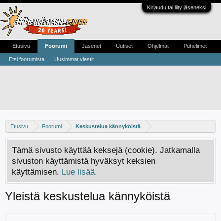
Kirjaudu tai liity jäseneksi
Etusivu
Foorumi
Jäsenet
Uutiset
Ohjelmat
Puhelimet
Etsi foorumista
Uusimmat viestit
Etusivu
Foorumi
Keskustelua kännyköistä
Tämä sivusto käyttää keksejä (cookie). Jatkamalla
sivuston käyttämistä hyväksyt keksien
käyttämisen.
Lue lisää.
Yleistä keskustelua kännyköistä