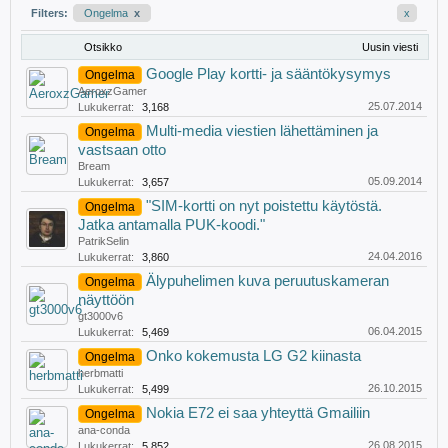
Filters:
Ongelma
x
x
Otsikko
Uusin viesti
Google Play kortti- ja sääntökysymys
Ongelma
AeroxzGamer
25.07.2014
Lukukerrat:
3,168
Multi-media viestien lähettäminen ja
Ongelma
vastsaan otto
Bream
05.09.2014
Lukukerrat:
3,657
"SIM-kortti on nyt poistettu käytöstä.
Ongelma
Jatka antamalla PUK-koodi."
PatrikSelin
24.04.2016
Lukukerrat:
3,860
Älypuhelimen kuva peruutuskameran
Ongelma
näyttöön
gt3000v6
06.04.2015
Lukukerrat:
5,469
Onko kokemusta LG G2 kiinasta
Ongelma
herbmatti
26.10.2015
Lukukerrat:
5,499
Nokia E72 ei saa yhteyttä Gmailiin
Ongelma
ana-conda
26.08.2015
Lukukerrat:
5,852