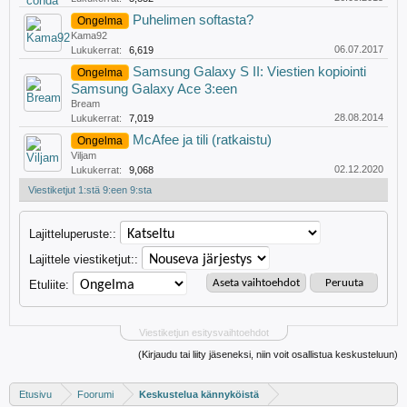
Puhelimen softasta?
Ongelma
Kama92
06.07.2017
Lukukerrat:
6,619
Samsung Galaxy S II: Viestien kopiointi
Ongelma
Samsung Galaxy Ace 3:een
Bream
28.08.2014
Lukukerrat:
7,019
McAfee ja tili (ratkaistu)
Ongelma
Viljam
02.12.2020
Lukukerrat:
9,068
Viestiketjut 1:stä 9:een 9:sta
Lajitteluperuste::
Lajittele viestiketjut::
Etuliite:
Viestiketjun esitysvaihtoehdot
(Kirjaudu tai liity jäseneksi, niin voit osallistua keskusteluun)
Etusivu
Foorumi
Keskustelua kännyköistä