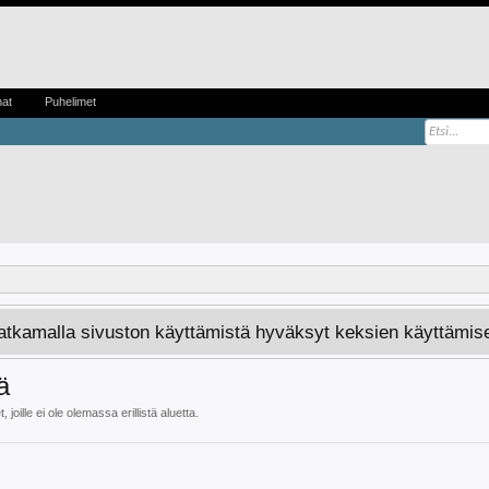
mat
Puhelimet
Jatkamalla sivuston käyttämistä hyväksyt keksien käyttämis
ä
joille ei ole olemassa erillistä aluetta.