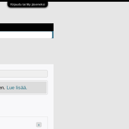
Kirjaudu tai liity jäseneksi
en.
Lue lisää.
x