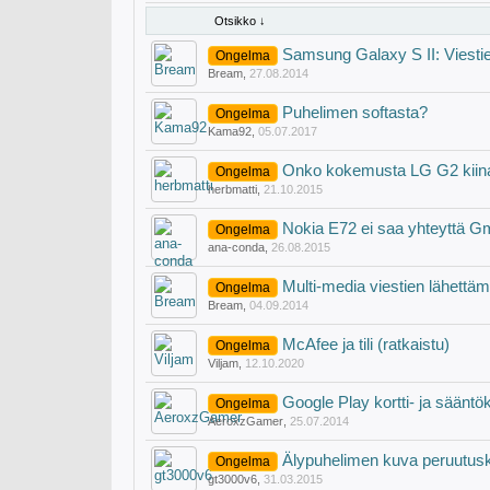
Otsikko ↓
Samsung Galaxy S II: Viesti
Ongelma
Bream
,
27.08.2014
Puhelimen softasta?
Ongelma
Kama92
,
05.07.2017
Onko kokemusta LG G2 kiin
Ongelma
herbmatti
,
21.10.2015
Nokia E72 ei saa yhteyttä Gm
Ongelma
ana-conda
,
26.08.2015
Multi-media viestien lähettäm
Ongelma
Bream
,
04.09.2014
McAfee ja tili (ratkaistu)
Ongelma
Viljam
,
12.10.2020
Google Play kortti- ja sään
Ongelma
AeroxzGamer
,
25.07.2014
Älypuhelimen kuva peruutus
Ongelma
gt3000v6
,
31.03.2015