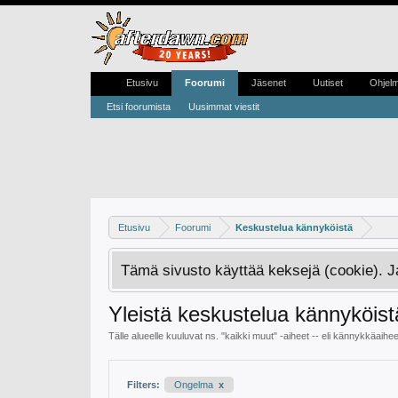
Etusivu
Foorumi
Jäsenet
Uutiset
Ohjel
Etsi foorumista
Uusimmat viestit
Etusivu
Foorumi
Keskustelua kännyköistä
Tämä sivusto käyttää keksejä (cookie). 
Yleistä keskustelua kännyköist
Tälle alueelle kuuluvat ns. "kaikki muut" -aiheet -- eli kännykkäaiheet, 
Filters:
Ongelma
x