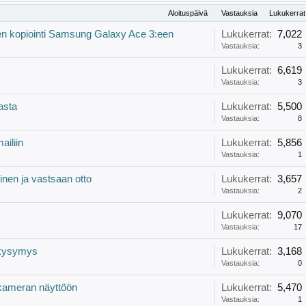
Aloituspäivä
Vastauksia
Lukukerrat
en kopiointi Samsung Galaxy Ace 3:een
Lukukerrat:
7,022
Vastauksia:
3
Lukukerrat:
6,619
Vastauksia:
3
asta
Lukukerrat:
5,500
Vastauksia:
8
ailiin
Lukukerrat:
5,856
Vastauksia:
1
inen ja vastsaan otto
Lukukerrat:
3,657
Vastauksia:
2
Lukukerrat:
9,070
Vastauksia:
17
tökysymys
Lukukerrat:
3,168
Vastauksia:
0
kameran näyttöön
Lukukerrat:
5,470
Vastauksia:
1