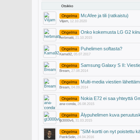
Otsikko
McAfee ja tili (ratkaistu)
Ongelma
Viljam
,
12.10.2020
Onko kokemusta LG G2 kiin
Ongelma
herbmatti
,
21.10.2015
Puhelimen softasta?
Ongelma
Kama92
,
05.07.2017
Samsung Galaxy S II: Viesti
Ongelma
Bream
,
27.08.2014
Multi-media viestien lähettäm
Ongelma
Bream
,
04.09.2014
Nokia E72 ei saa yhteyttä Gm
Ongelma
ana-conda
,
26.08.2015
Älypuhelimen kuva peruutus
Ongelma
gt3000v6
,
31.03.2015
"SIM-kortti on nyt poistettu 
Ongelma
PatrikSelin
,
24.04.2016