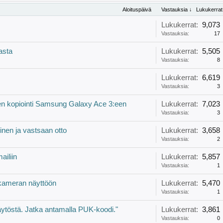
Aloituspäivä
Vastauksia ↓
Lukukerrat
Lukukerrat:
9,073
Vastauksia:
17
asta
Lukukerrat:
5,505
Vastauksia:
8
Lukukerrat:
6,619
Vastauksia:
3
en kopiointi Samsung Galaxy Ace 3:een
Lukukerrat:
7,023
Vastauksia:
3
inen ja vastsaan otto
Lukukerrat:
3,658
Vastauksia:
2
ailiin
Lukukerrat:
5,857
Vastauksia:
1
kameran näyttöön
Lukukerrat:
5,470
Vastauksia:
1
käytöstä. Jatka antamalla PUK-koodi."
Lukukerrat:
3,861
Vastauksia:
0