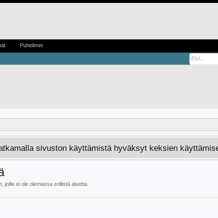
mat
Puhelimet
Jatkamalla sivuston käyttämistä hyväksyt keksien käyttämis
ä
joille ei ole olemassa erillistä aluetta.