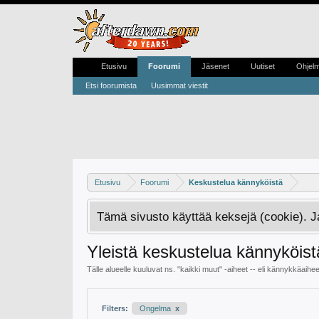
Etusivu
Foorumi
Jäsenet
Uutiset
Ohjel
Etsi foorumista
Uusimmat viestit
Etusivu
Foorumi
Keskustelua kännyköistä
Tämä sivusto käyttää keksejä (cookie). 
Yleistä keskustelua kännyköist
Tälle alueelle kuuluvat ns. "kaikki muut" -aiheet -- eli kännykkäaiheet, 
Filters:
Ongelma
x