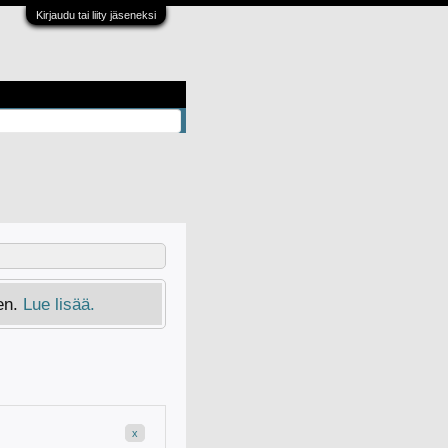
Kirjaudu tai liity jäseneksi
en.
Lue lisää.
x