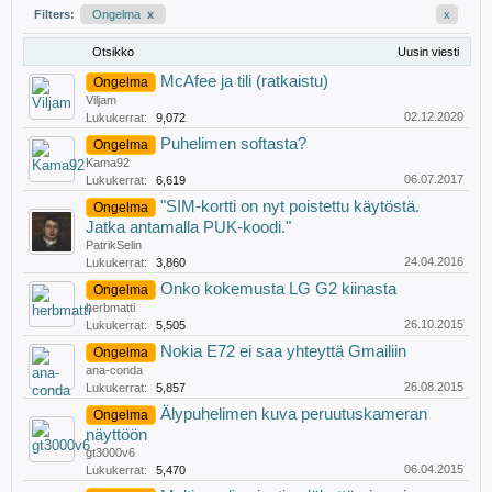
Filters:
Ongelma
x
x
Otsikko
Uusin viesti
McAfee ja tili (ratkaistu)
Ongelma
Viljam
02.12.2020
Lukukerrat:
9,072
Puhelimen softasta?
Ongelma
Kama92
06.07.2017
Lukukerrat:
6,619
"SIM-kortti on nyt poistettu käytöstä.
Ongelma
Jatka antamalla PUK-koodi."
PatrikSelin
24.04.2016
Lukukerrat:
3,860
Onko kokemusta LG G2 kiinasta
Ongelma
herbmatti
26.10.2015
Lukukerrat:
5,505
Nokia E72 ei saa yhteyttä Gmailiin
Ongelma
ana-conda
26.08.2015
Lukukerrat:
5,857
Älypuhelimen kuva peruutuskameran
Ongelma
näyttöön
gt3000v6
06.04.2015
Lukukerrat:
5,470