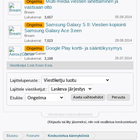
Multi-media viestien lähettäminen ja
Ongelma
vastsaan otto
Bream
05.09.2014
Lukukerrat:
3,657
Samsung Galaxy S II: Viestien kopiointi
Ongelma
Samsung Galaxy Ace 3:een
Bream
28.08.2014
Lukukerrat:
7,023
Google Play kortti- ja sääntökysymys
Ongelma
AeroxzGamer
25.07.2014
Lukukerrat:
3,168
Viestiketjut 1:stä 9:een 9:sta
Lajitteluperuste::
Lajittele viestiketjut::
Etuliite:
Viestiketjun esitysvaihtoehdot
(Kirjaudu tai liity jäseneksi, niin voit osallistua keskusteluun)
Etusivu
Foorumi
Keskustelua kännyköistä