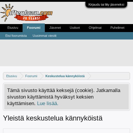
Kirjaudu tai liity jäseneksi
Etusivu
Foorumi
Jäsenet
Uutiset
Ohjelmat
Puhelimet
Etsi foorumista
Uusimmat viestit
Etusivu
Foorumi
Keskustelua kännyköistä
Tämä sivusto käyttää keksejä (cookie). Jatkamalla
sivuston käyttämistä hyväksyt keksien
käyttämisen.
Lue lisää.
Yleistä keskustelua kännyköistä