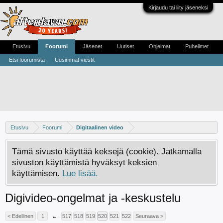
Kirjaudu tai liity jäseneksi
Etusivu
Foorumi
Jäsenet
Uutiset
Ohjelmat
Puhelimet
Etsi foorumista
Uusimmat viestit
Etusivu
Foorumi
Digitaalinen video
Tämä sivusto käyttää keksejä (cookie). Jatkamalla
sivuston käyttämistä hyväksyt keksien
käyttämisen.
Lue lisää.
Digivideo-ongelmat ja -keskustelu
< Edellinen
1
←
517
518
519
520
521
522
Seuraava >