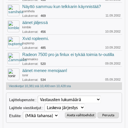
Näyttö sammuu kun telkkarin käynnistää?
samihela
11.09.2002
Lukukerrat:
469
äänet jäljessä
kimble
10.09.2002
Lukukerrat:
456
Xvid ropleemi.
buptemp
10.09.2002
Lukukerrat:
485
Radeon 7500 pro ja finlux ei tykää toimia tv-outilla
Zammakko
09.09.2002
Lukukerrat:
520
äänet menee menojaan!
tonir
05.09.2002
Lukukerrat:
534
Viestiketjut 10,381:stä 10,400:een 10,428:sta
Lajitteluperuste::
Lajittele viestiketjut::
Etuliite: