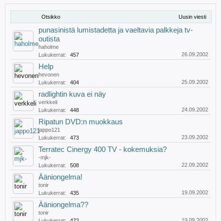
Otsikko
Uusin viesti
punasinistä lumistadetta ja vaeltavia palkkeja tv-
outista
haholme
26.09.2002
Lukukerrat:
457
Help
hevonen
25.09.2002
Lukukerrat:
404
radlightin kuva ei näy
verkkeli
24.09.2002
Lukukerrat:
448
Ripatun DVD:n muokkaus
jappo121
23.09.2002
Lukukerrat:
473
Terratec Cinergy 400 TV - kokemuksia?
-mjk-
22.09.2002
Lukukerrat:
508
Ääniongelma!
tonir
19.09.2002
Lukukerrat:
435
Ääniongelma??
tonir
19.09.2002
Lukukerrat:
472