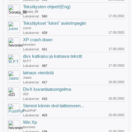
Tekstitysten ohjeet!(Eng)
Sonata_86
17.09.2002
Lukukerrat:
560
Tekstitykset "kiinni" aviin/mpegiin
zormi
17.09.2002
Lukukerrat:
429
XP crash down
hevonen
17.09.2002
Lukukerrat:
421
divx katkaisu ja katoava tekstit
M.P.T
17.09.2002
Lukukerrat:
487
lainaus viestistä
Jaanz
16.09.2002
Lukukerrat:
417
DivX kuvanlaatuongelma
d33
16.09.2002
Lukukerrat:
410
Stereot kiinnin dvd-laitteeseen...
PushPoP
15.09.2002
Lukukerrat:
403
Win Xp
hevonen
15.09.2002
Lukukerrat:
438