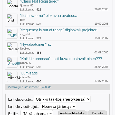
"Class Not Registered"
Sonata_86
26.01.2003
Lukukerrat:
412
"ffdshow error" elokuvaa avatessa
Blist
19.09.2008
Lukukerrat:
528
"frequency is out of range" digiboksi+projektori
mr_prkl
15.05.2007
Lukukerrat:
577
"Hyvälaatuinen" avi
NecHec
01.09.2003
Lukukerrat:
458
"Kaikki kunnossa" - silti kuva mustavalkoinen???
Urho666
28.04.2003
Lukukerrat:
598
"Lumisade"
miksa74
17.02.2007
Lukukerrat:
660
Viestiketjut 1:stä 20:een 10,428:sta
Lajitteluperuste::
Lajittele viestiketjut::
Etuliite: