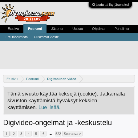
Kirjaudu tai liity jäseneksi
Etusivu
Foorumi
Jäsenet
Uutiset
Ohjelmat
Puhelimet
Etsi foorumista
Uusimmat viestit
Etusivu
Foorumi
Digitaalinen video
Tämä sivusto käyttää keksejä (cookie). Jatkamalla
sivuston käyttämistä hyväksyt keksien
käyttämisen.
Lue lisää.
Digivideo-ongelmat ja -keskustelu
1
2
3
4
5
6
→
522
Seuraava >