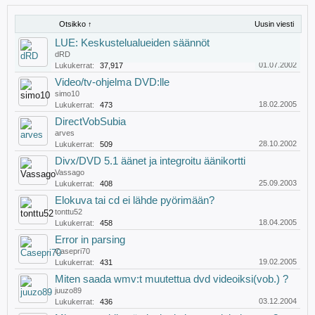
Otsikko ↑
Uusin viesti
LUE: Keskustelualueiden säännöt
dRD
01.07.2002
Lukukerrat:
37,917
Video/tv-ohjelma DVD:lle
simo10
18.02.2005
Lukukerrat:
473
DirectVobSubia
arves
28.10.2002
Lukukerrat:
509
Divx/DVD 5.1 äänet ja integroitu äänikortti
Vassago
25.09.2003
Lukukerrat:
408
Elokuva tai cd ei lähde pyörimään?
tonttu52
18.04.2005
Lukukerrat:
458
Error in parsing
Casepri70
19.02.2005
Lukukerrat:
431
Miten saada wmv:t muutettua dvd videoiksi(vob.) ?
juuzo89
03.12.2004
Lukukerrat:
436