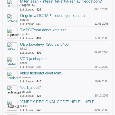
Miten saan kiinteästi tekstityksen avi tiedostoon?
JPJPJPJPp
06.10.2005
Lukukerrat:
426
Ongelmia DCTMP -tiedostojen kanssa
pyrzke
12.06.2005
Lukukerrat:
566
TMPGE:ssa äänet kateissa
s.petteri
17.08.2003
Lukukerrat:
409
UBS kovalevy 7200 vai 5400
juke2
06.01.2004
Lukukerrat:
809
VCD ja chapterit
opaali
29.10.2002
Lukukerrat:
639
video tiedostot eivät toimi.
torniante
16.07.2005
Lukukerrat:
448
"cd 1 ja cd2"
schnappi
20.12.2005
Lukukerrat:
425
"CHECK REGIONAL CODE" HELP!!! HELP!!!
SUSKU
30.09.2002
Lukukerrat:
646